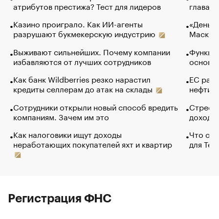
атрибутов престижа? Тест для лидеров
глава к
Казино проиграло. Как ИИ-агенты
«Деньги
разрушают букмекерскую индустрию
Маск в 
Выживают сильнейших. Почему компании
Функции
избавляются от лучших сотрудников
основ э
Как банк Wildberries резко нарастил
ЕС раз
кредиты селлерам до атак на склады
нефти —
Сотрудники открыли новый способ вредить
Стресс 
компаниям. Зачем им это
доходов
Как налоговики ищут доходы
Что обв
неработающих покупателей яхт и квартир
для Tel
Регистрация ФНС