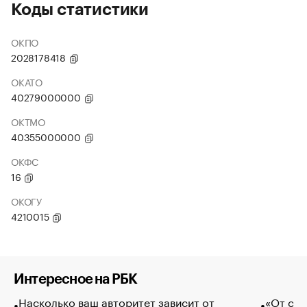
Коды статистики
ОКПО
2028178418
ОКАТО
40279000000
ОКТМО
40355000000
ОКФС
16
ОКОГУ
4210015
Интересное на РБК
Насколько ваш авторитет зависит от
«От спо