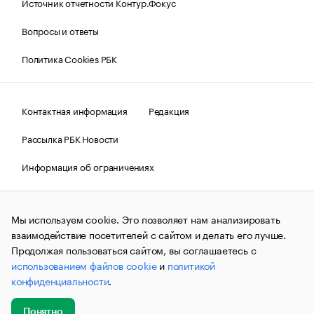
Источник отчетности Контур.Фокус
Вопросы и ответы
Политика Cookies РБК
Контактная информация
Редакция
Рассылка РБК Новости
Информация об ограничениях
Правовая информация
О соблюдении авторских прав
Мы используем cookie. Это позволяет нам анализировать
© АО «РОСБИЗНЕСКОНСАЛТИНГ»,
1995–2026.
Сообщения
и материалы информационного агентства «РБК»
взаимодействие посетителей с сайтом и делать его лучше.
(зарегистрировано Федеральной службой по надзору в сфере
Продолжая пользоваться сайтом, вы соглашаетесь с
связи, информационных технологий и массовых
использованием файлов cookie
и
политикой
коммуникаций (Роскомнадзор) 09.12.2015 за номером ИА
№ФС77-63848) сопровождаются пометкой «РБК». Отдельные
конфиденциальности
.
публикации могут содержать информацию,
не предназначенную для пользователей
до 18 лет.
companycardsfeedback@rbc.ru
Понятно