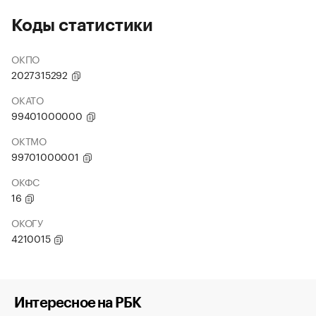
Коды статистики
ОКПО
2027315292
ОКАТО
99401000000
ОКТМО
99701000001
ОКФС
16
ОКОГУ
4210015
Интересное на РБК