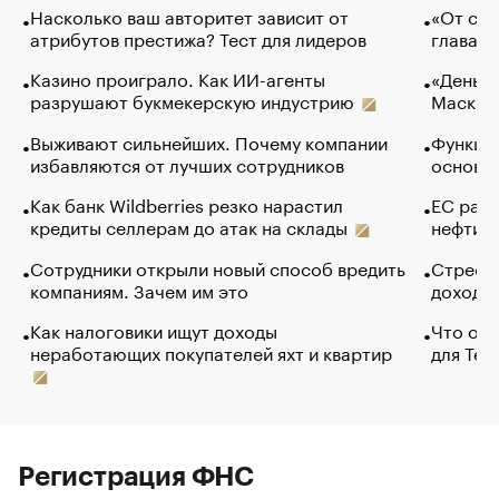
Насколько ваш авторитет зависит от
«От спо
атрибутов престижа? Тест для лидеров
глава к
Казино проиграло. Как ИИ-агенты
«Деньги
разрушают букмекерскую индустрию
Маск в 
Выживают сильнейших. Почему компании
Функции
избавляются от лучших сотрудников
основ э
Как банк Wildberries резко нарастил
ЕС раз
кредиты селлерам до атак на склады
нефти —
Сотрудники открыли новый способ вредить
Стресс 
компаниям. Зачем им это
доходов
Как налоговики ищут доходы
Что обв
неработающих покупателей яхт и квартир
для Tel
Регистрация ФНС