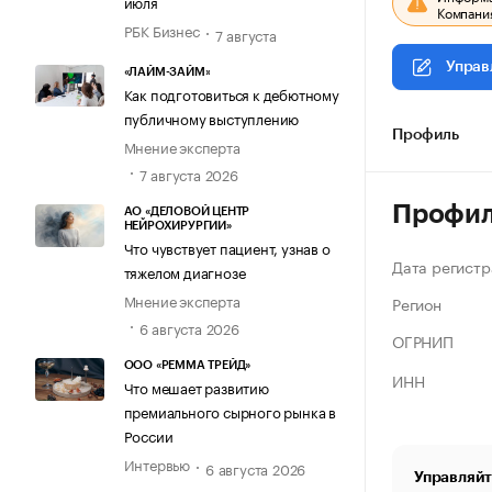
июля
Компания
РБК Бизнес
7 августа
Управ
«ЛАЙМ-ЗАЙМ»
Как подготовиться к дебютному
публичному выступлению
Профиль
Мнение эксперта
7 августа 2026
Профи
АО «ДЕЛОВОЙ ЦЕНТР
НЕЙРОХИРУРГИИ»
Что чувствует пациент, узнав о
Дата регистр
тяжелом диагнозе
Мнение эксперта
Регион
6 августа 2026
ОГРНИП
ООО «РЕММА ТРЕЙД»
ИНН
Что мешает развитию
премиального сырного рынка в
России
Интервью
6 августа 2026
Управляйт