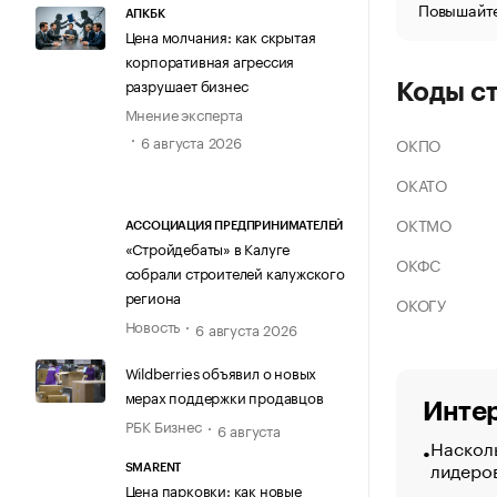
Повышайте
АПКБК
Цена молчания: как скрытая
корпоративная агрессия
разрушает бизнес
Коды с
Мнение эксперта
6 августа 2026
ОКПО
ОКАТО
ОКТМО
АССОЦИАЦИЯ ПРЕДПРИНИМАТЕЛЕЙ
«Стройдебаты» в Калуге
ОКФС
собрали строителей калужского
региона
ОКОГУ
Новость
6 августа 2026
Wildberries объявил о новых
мерах поддержки продавцов
Интер
РБК Бизнес
6 августа
Насколь
лидеро
SMARENT
Цена парковки: как новые