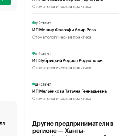
Стоматологическая практика
ДЕЙСТВУЕТ
ИП Мошир Фалсафи Амир Реза
Стоматологическая практика
ДЕЙСТВУЕТ
ИП Зубрицкий Родион Родионович
Стоматологическая практика
ДЕЙСТВУЕТ
ИП Мельникова Татьяна Геннадьевна
Стоматологическая практика
ля
«От спорта тело стареет иначе». Как живет глава ко
Другие предприниматели в
создавшей GTA
регионе — Ханты-