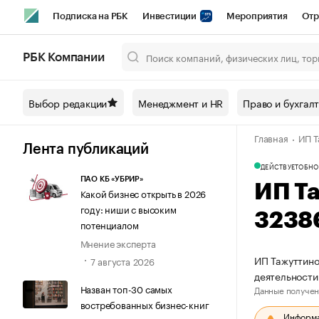
Подписка на РБК
Инвестиции
Мероприятия
Отр
Спорт
Школа управления РБК
РБК Образование
РБ
РБК Компании
Город
Стиль
Крипто
РБК Бизнес-среда
Дискусси
Выбор редакции
Менеджмент и HR
Право и бухгал
Спецпроекты СПб
Конференции СПб
Спецпроекты
Главная
ИП Т
Технологии и медиа
Финансы
Рынок наличной валют
Лента публикаций
ДЕЙСТВУЕТ
ОБНО
ПАО КБ «УБРИР»
ИП Т
Какой бизнес открыть в 2026
году: ниши с высоким
3238
потенциалом
Мнение эксперта
ИП Тажуттино
7 августа 2026
деятельности
Назван топ-30 самых
Данные получен
востребованных бизнес-книг
Информац