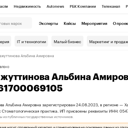
асли
Недвижимость
Autonews
РБК Компании
Телеканал
Р
К Курсы
РБК Life
Тренды
Визионеры
Национальные проекты
Эксперты
Кейсы
Мероприятия
О прое
онный клуб
Исследования
Кредитные рейтинги
Франшизы
Г
терия
IT и технологии
Малый бизнес
Маркетинг и прода
Проверка контрагентов
Политика
Экономика
Бизнес
ажуттинова Альбина Амировна
ы
ВЛЕНО
ажуттинова Альбина Амиро
61700069105
ва Альбина Амировна зарегистрирован 24.08.2023, в регионе — Х
: Стоматологическая практика. ИП присвоены реквизиты ИНН: 0
ы из публичных государственных источников.
ия носит справочный характер и сгенерирована на основании данных из откр