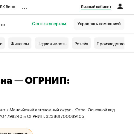
...
БК Вино
Личный кабинет
Стать экспертом
Управлять компанией
кте
азета
жи
Финансы
Недвижимость
Ретейл
Производство
вна — ОГРНИП:
анты-Мансийский автономный округ - Югра. Основной вид
54704798240 и ОГРНИП: 323861700069105.
ытых источников.