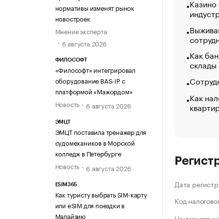
Казино
нормативы изменят рынок
индуст
новостроек
Выжива
Мнение эксперта
сотруд
6 августа 2026
Как бан
ФИЛОСОФТ
склады
«Философт» интегрировал
Сотрудн
оборудование BAS-IP с
платформой «Мажордом»
Как нал
Новость
6 августа 2026
кварти
ЭМЦТ
ЭМЦТ поставила тренажер для
судомехаников в Морской
колледж в Петербурге
Регист
Новость
6 августа 2026
Дата регистр
ESIM365
Как туристу выбрать SIM-карту
Код налогово
или eSIM для поездки в
Малайзию
Наименование