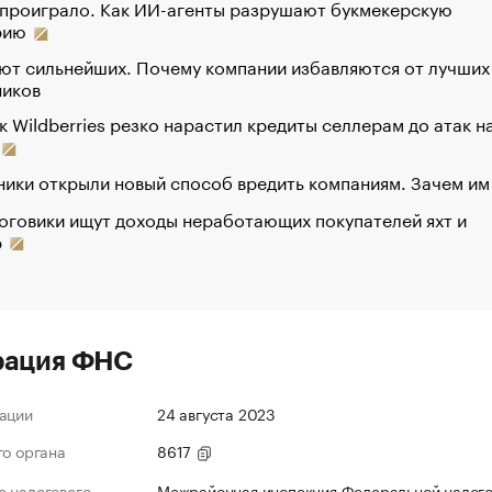
 проиграло. Как ИИ-агенты разрушают букмекерскую
рию
ют сильнейших. Почему компании избавляются от лучших
ников
к Wildberries резко нарастил кредиты селлерам до атак н
ики открыли новый способ вредить компаниям. Зачем им
оговики ищут доходы неработающих покупателей яхт и
р
рация ФНС
ации
24 августа 2023
го органа
8617
 налогового
Межрайонная инспекция Федеральной налог