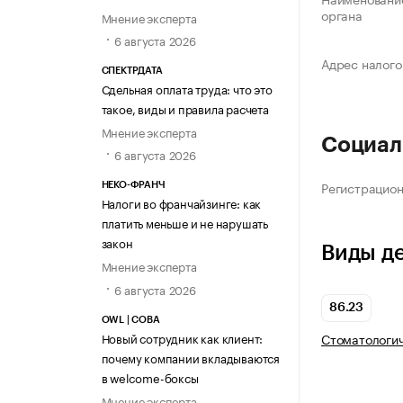
органа
Мнение эксперта
6 августа 2026
Адрес налого
СПЕКТРДАТА
Сдельная оплата труда: что это
такое, виды и правила расчета
Мнение эксперта
Социал
6 августа 2026
Регистрацио
НЕКО-ФРАНЧ
Налоги во франчайзинге: как
платить меньше и не нарушать
закон
Виды д
Мнение эксперта
6 августа 2026
86.23
OWL | СОВА
Новый сотрудник как клиент:
Стоматологич
почему компании вкладываются
в welcome-боксы
Мнение эксперта