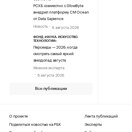
РСХБ совместно с GlowByte
внедрил платформу CM Ocean
от Data Sapience
Новость
6 августа 2026
ФОНД «НАУКА. ИСКУССТВО.
ТЕХНОЛОГИИ»
Персеиды — 2026: когда
смотреть самый яркий
звездопад августа
Мнение эксперта
6 августа 2026
Все публикации
О проекте
Лента публикаций
Поделиться новостью на РБК
Эксперты
Получить пробный доступ
Выбор редакции