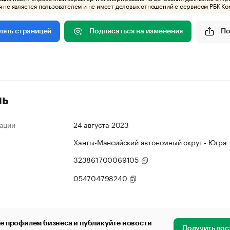
 не является пользователем и не имеет деловых отношений с сервисом РБК Ко
Подписаться на изменения
По
лять страницей
ль
ации
24 августа 2023
Ханты-Мансийский автономный округ - Югра
323861700069105
054704798240
е профилем бизнеса и публикуйте новости
Получить дос