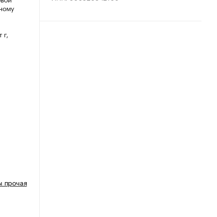
ному
 г,
ы прочая