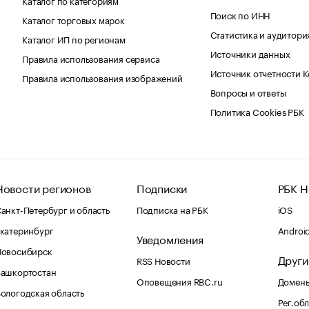
Поиск по ИНН
Каталог торговых марок
Статистика и аудитори
Каталог ИП по регионам
Источники данных
Правила использования сервиса
Источник отчетности 
Правила использования изображений
Вопросы и ответы
Политика Cookies РБК
Новости регионов
Подписки
РБК Н
анкт-Петербург и область
Подписка на РБК
iOS
катеринбург
Androi
Уведомления
Новосибирск
Други
RSS Новости
Башкортостан
Оповещения RBC.ru
Домены
ологодская область
Рег.об