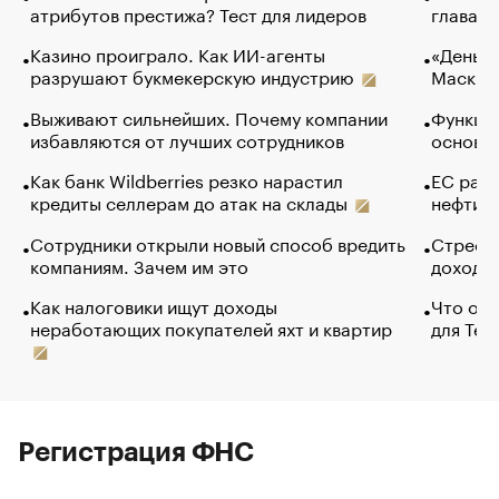
атрибутов престижа? Тест для лидеров
глава к
Казино проиграло. Как ИИ-агенты
«Деньги
разрушают букмекерскую индустрию
Маск в 
Выживают сильнейших. Почему компании
Функции
избавляются от лучших сотрудников
основ э
Как банк Wildberries резко нарастил
ЕС раз
кредиты селлерам до атак на склады
нефти —
Сотрудники открыли новый способ вредить
Стресс 
компаниям. Зачем им это
доходов
Как налоговики ищут доходы
Что обв
неработающих покупателей яхт и квартир
для Tel
Регистрация ФНС