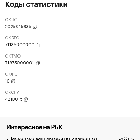
Коды статистики
ОКПО
2025645635
ОКАТО
71135000000
ОКТМО
71875000001
ОКФС
16
ОКОГУ
4210015
Интересное на РБК
Насколько ваш авторитет зависит от
«От спо