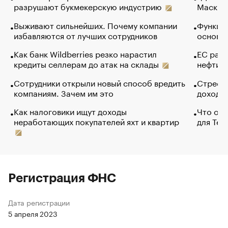
разрушают букмекерскую индустрию
Маск в 
Выживают сильнейших. Почему компании
Функции
избавляются от лучших сотрудников
основ э
Как банк Wildberries резко нарастил
ЕС раз
кредиты селлерам до атак на склады
нефти —
Сотрудники открыли новый способ вредить
Стресс 
компаниям. Зачем им это
доходов
Как налоговики ищут доходы
Что обв
неработающих покупателей яхт и квартир
для Tel
Регистрация ФНС
Дата регистрации
5 апреля 2023