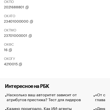
ОКПО
2021688801
ОКАТО
23401000000
ОКТМО
23701000001
ОКФС
16
ОКОГУ
4210015
Интересное на РБК
Насколько ваш авторитет зависит от
«От спо
атрибутов престижа? Тест для лидеров
глава к
Казино проиграло. Как ИИ-агенты
«Деньги