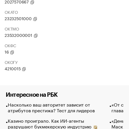
2027570667
ОКАТО
23232501000
ОКТМО
23532000001
ОКФС
16
ОКОГУ
4210015
Интересное на РБК
Насколько ваш авторитет зависит от
«От спо
атрибутов престижа? Тест для лидеров
глава к
Казино проиграло. Как ИИ-агенты
«Деньги
разрушают букмекерскую индустрию
Маск в 