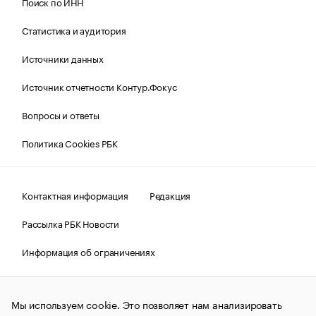
Поиск по ИНН
Статистика и аудитория
Источники данных
Источник отчетности Контур.Фокус
Вопросы и ответы
Политика Cookies РБК
Контактная информация
Редакция
Рассылка РБК Новости
Информация об ограничениях
Правовая информация
О соблюдении авторских прав
Мы используем cookie. Это позволяет нам анализировать
© АО «РОСБИЗНЕСКОНСАЛТИНГ»,
1995–2026.
Сообщения