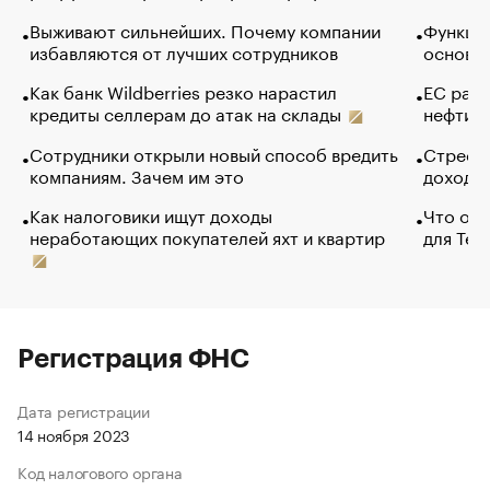
Выживают сильнейших. Почему компании
Функции
избавляются от лучших сотрудников
основ э
Как банк Wildberries резко нарастил
ЕС раз
кредиты селлерам до атак на склады
нефти —
Сотрудники открыли новый способ вредить
Стресс 
компаниям. Зачем им это
доходов
Как налоговики ищут доходы
Что обв
неработающих покупателей яхт и квартир
для Tel
Регистрация ФНС
Дата регистрации
14 ноября 2023
Код налогового органа