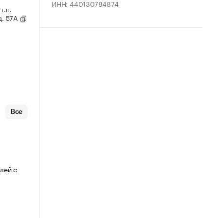
ИНН: 440130784874
г.п.
д. 57А
Все
лей с