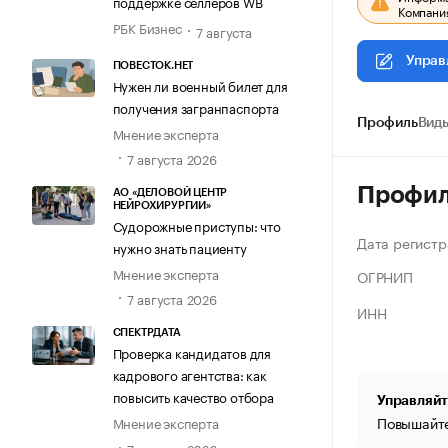
поддержке селлеров WB
Компания
РБК Бизнес
7 августа
Управ
ПОВЕСТОК.НЕТ
Нужен ли военный билет для
получения загранпаспорта
Профиль
Виды
Мнение эксперта
7 августа 2026
Профи
АО «ДЕЛОВОЙ ЦЕНТР
НЕЙРОХИРУРГИИ»
Судорожные приступы: что
Дата регистр
нужно знать пациенту
Мнение эксперта
ОГРНИП
7 августа 2026
ИНН
СПЕКТРДАТА
Проверка кандидатов для
кадрового агентства: как
повысить качество отбора
Управляйт
Повышайте
Мнение эксперта
7 августа 2026