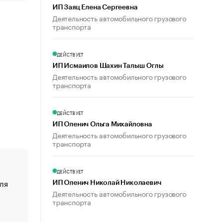
ИП Заяц Елена Сергеевна
Деятельность автомобильного грузового
транспорта
ДЕЙСТВУЕТ
ИП Исмаилов Шахин Талыш Оглы
Деятельность автомобильного грузового
транспорта
ДЕЙСТВУЕТ
ИП Оленич Ольга Михайловна
Деятельность автомобильного грузового
транспорта
ДЕЙСТВУЕТ
ля
«От спорта тело стареет иначе». Как живет глава ко
ИП Оленич Николай Николаевич
создавшей GTA
Деятельность автомобильного грузового
транспорта
«Деньги будут не нужны»: что рассказал Маск в инт
Economist