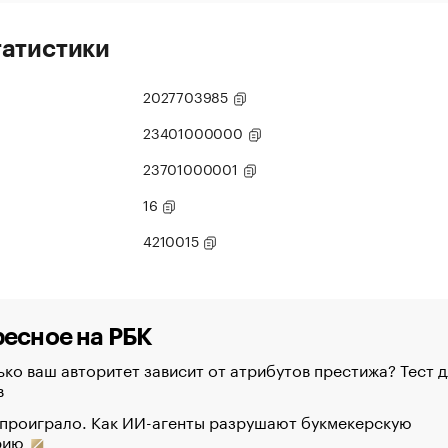
татистики
2027703985
23401000000
23701000001
16
4210015
есное на РБК
ко ваш авторитет зависит от атрибутов престижа? Тест д
в
 проиграло. Как ИИ-агенты разрушают букмекерскую
рию