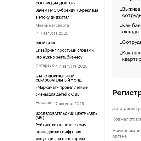
ООО «МЕДИА-ДОКТОР»
Выжива
Зачем FMCG-бренду ТВ-реклама
сотруд
в эпоху диджитал
Как бан
Мнение эксперта
склады
7 августа 2026
Сотрудн
СВОЙ БАНК
Эквайринг простыми словами:
Как нал
что нужно знать бизнесу
кварти
Интервью
7 августа 2026
БЛАГОТВОРИТЕЛЬНЫЙ
ОБРАЗОВАТЕЛЬНЫЙ ФОНД
«МАРХАМАТ»
«Мархамат» провел летние
Регист
смены для детей с ОВЗ
Новость
7 августа 2026
Дата регистр
ИССЛЕДОВАТЕЛЬСКИЙ ЦЕНТР «АБП»
Код налогово
(ABL)
Рейтинг как капитал: кому
Наименование
принадлежит цифровая
органа
репутация на платформах