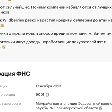
ют сильнейших. Почему компании избавляются от лучших
ников
к Wildberries резко нарастил кредиты селлерам до атак н
ики открыли новый способ вредить компаниям. Зачем им
оговики ищут доходы неработающих покупателей яхт и
р
рация ФНС
ации
17 ноября 2023
го органа
9001
 налогового
Межрайонная инспекция Федеральной налог
службы № 1 по Запорожской области