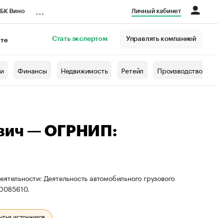
...
БК Вино
Личный кабинет
Стать экспертом
Управлять компанией
кте
азета
жи
Финансы
Недвижимость
Ретейл
Производство
вич — ОГРНИП:
еятельности: Деятельность автомобильного грузового
0085610.
ытых источников.