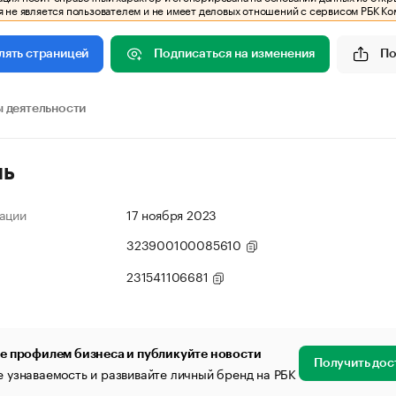
 не является пользователем и не имеет деловых отношений с сервисом РБК Ко
Подписаться на изменения
По
лять страницей
 деятельности
ль
ации
17 ноября 2023
323900100085610
231541106681
е профилем бизнеса и публикуйте новости
Получить дос
 узнаваемость и развивайте личный бренд на РБК