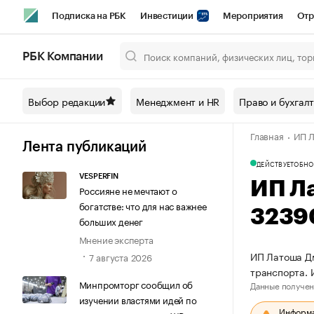
Подписка на РБК
Инвестиции
Мероприятия
Отр
Спорт
Школа управления РБК
РБК Образование
РБ
РБК Компании
Город
Стиль
Крипто
РБК Бизнес-среда
Дискусси
Выбор редакции
Менеджмент и HR
Право и бухгал
Спецпроекты СПб
Конференции СПб
Спецпроекты
Главная
ИП Л
Технологии и медиа
Финансы
Рынок наличной валют
Лента публикаций
ДЕЙСТВУЕТ
ОБНО
VESPERFIN
ИП Л
Россияне не мечтают о
богатстве: что для нас важнее
3239
больших денег
Мнение эксперта
ИП Латоша Дм
7 августа 2026
транспорта.
Минпромторг сообщил об
Данные получен
изучении властями идей по
Информац