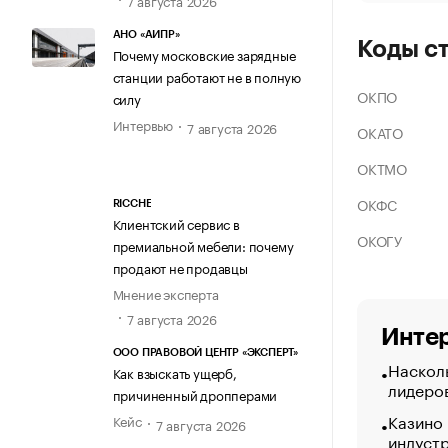
АНО «АИПР»
Коды с
Почему московские зарядные
станции работают не в полную
ОКПО
силу
Интервью
7 августа 2026
ОКАТО
ОКТМО
ОКФС
RICCHE
Клиентский сервис в
ОКОГУ
премиальной мебели: почему
продают не продавцы
Мнение эксперта
7 августа 2026
Интер
ООО ПРАВОВОЙ ЦЕНТР «ЭКСПЕРТ»
Насколь
Как взыскать ущерб,
лидеро
причиненный дропперами
Казино
Кейс
7 августа 2026
индуст