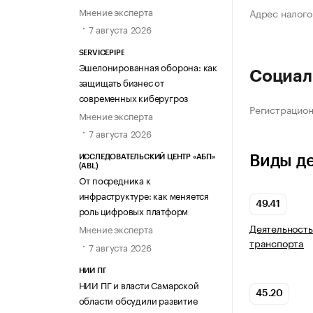
Мнение эксперта
Адрес налого
7 августа 2026
SERVICEPIPE
Эшелонированная оборона: как
Социал
защищать бизнес от
современных киберугроз
Регистрацио
Мнение эксперта
7 августа 2026
Виды д
ИССЛЕДОВАТЕЛЬСКИЙ ЦЕНТР «АБП»
(ABL)
От посредника к
инфраструктуре: как меняется
49.41
роль цифровых платформ
Деятельность
Мнение эксперта
транспорта
7 августа 2026
НИИ ПГ
НИИ ПГ и власти Самарской
45.20
области обсудили развитие