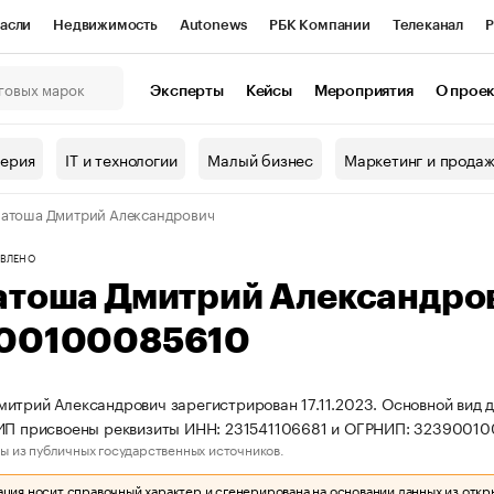
асли
Недвижимость
Autonews
РБК Компании
Телеканал
Р
К Курсы
РБК Life
Тренды
Визионеры
Национальные проекты
Эксперты
Кейсы
Мероприятия
О прое
онный клуб
Исследования
Кредитные рейтинги
Франшизы
Г
терия
IT и технологии
Малый бизнес
Маркетинг и прода
Проверка контрагентов
Политика
Экономика
Бизнес
атоша Дмитрий Александрович
ы
ВЛЕНО
атоша Дмитрий Александро
00100085610
итрий Александрович зарегистрирован 17.11.2023. Основной вид д
 ИП присвоены реквизиты ИНН: 231541106681 и ОГРНИП: 32390010
ы из публичных государственных источников.
ия носит справочный характер и сгенерирована на основании данных из откр