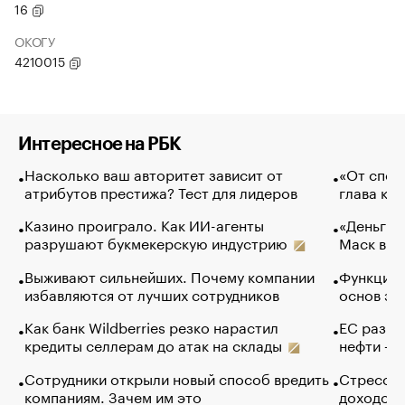
16
ОКОГУ
4210015
Интересное на РБК
Насколько ваш авторитет зависит от
«От спор
атрибутов престижа? Тест для лидеров
глава ко
Казино проиграло. Как ИИ-агенты
«Деньги б
разрушают букмекерскую индустрию
Маск в и
Выживают сильнейших. Почему компании
Функции 
избавляются от лучших сотрудников
основ эф
Как банк Wildberries резко нарастил
ЕС разре
кредиты селлерам до атак на склады
нефти — 
Сотрудники открыли новый способ вредить
Стресс о
компаниям. Зачем им это
доходов 