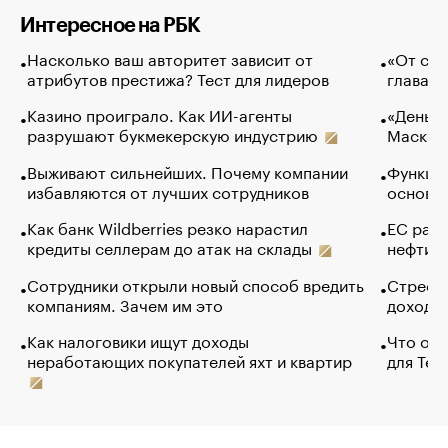
Интересное на РБК
Насколько ваш авторитет зависит от
«От спо
атрибутов престижа? Тест для лидеров
глава к
Казино проиграло. Как ИИ-агенты
«Деньги
разрушают букмекерскую индустрию
Маск в 
Выживают сильнейших. Почему компании
Функции
избавляются от лучших сотрудников
основ э
Как банк Wildberries резко нарастил
ЕС раз
кредиты селлерам до атак на склады
нефти —
Сотрудники открыли новый способ вредить
Стресс 
компаниям. Зачем им это
доходов
Как налоговики ищут доходы
Что обв
неработающих покупателей яхт и квартир
для Tel