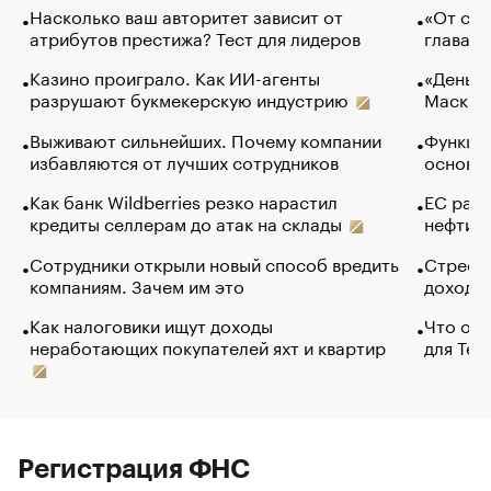
Насколько ваш авторитет зависит от
«От спо
атрибутов престижа? Тест для лидеров
глава к
Казино проиграло. Как ИИ-агенты
«Деньги
разрушают букмекерскую индустрию
Маск в 
Выживают сильнейших. Почему компании
Функции
избавляются от лучших сотрудников
основ э
Как банк Wildberries резко нарастил
ЕС раз
кредиты селлерам до атак на склады
нефти —
Сотрудники открыли новый способ вредить
Стресс 
компаниям. Зачем им это
доходов
Как налоговики ищут доходы
Что обв
неработающих покупателей яхт и квартир
для Tel
Регистрация ФНС