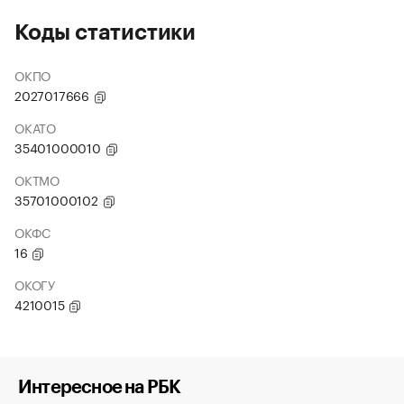
Коды статистики
ОКПО
2027017666
ОКАТО
35401000010
ОКТМО
35701000102
ОКФС
16
ОКОГУ
4210015
Интересное на РБК