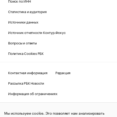
Поиск по ИНН
Статистика и аудитория
Источники данных
Источник отчетности Контур.Фокус
Вопросы и ответы
Политика Cookies РБК
Контактная информация
Редакция
Рассылка РБК Новости
Информация об ограничениях
Правовая информация
О соблюдении авторских прав
Мы используем cookie. Это позволяет нам анализировать
© АО «РОСБИЗНЕСКОНСАЛТИНГ»,
1995–2026.
Сообщения