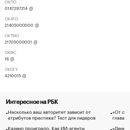
ОКПО
0147297214
ОКАТО
21405000000
ОКТМО
21705000001
ОКФС
16
ОКОГУ
4210015
Интересное на РБК
Насколько ваш авторитет зависит от
«От спо
атрибутов престижа? Тест для лидеров
глава к
Казино проиграло. Как ИИ-агенты
«Деньги