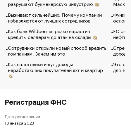
разрушают букмекерскую индустрию
Маск в 
Выживают сильнейших. Почему компании
Функции
избавляются от лучших сотрудников
основ э
Как банк Wildberries резко нарастил
ЕС раз
кредиты селлерам до атак на склады
нефти —
Сотрудники открыли новый способ вредить
Стресс 
компаниям. Зачем им это
доходов
Как налоговики ищут доходы
Что обв
неработающих покупателей яхт и квартир
для Tel
Регистрация ФНС
Дата регистрации
13 января 2023