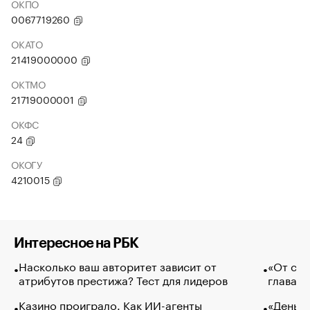
ОКПО
0067719260
ОКАТО
21419000000
ОКТМО
21719000001
ОКФС
24
ОКОГУ
4210015
Интересное на РБК
Насколько ваш авторитет зависит от
«От спо
атрибутов престижа? Тест для лидеров
глава к
Казино проиграло. Как ИИ-агенты
«Деньги