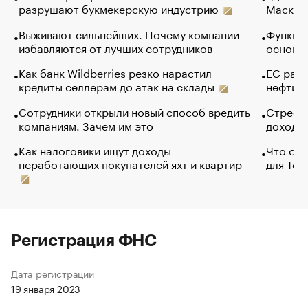
разрушают букмекерскую индустрию
Маск в 
Выживают сильнейших. Почему компании
Функции
избавляются от лучших сотрудников
основ э
Как банк Wildberries резко нарастил
ЕС раз
кредиты селлерам до атак на склады
нефти —
Сотрудники открыли новый способ вредить
Стресс 
компаниям. Зачем им это
доходов
Как налоговики ищут доходы
Что обв
неработающих покупателей яхт и квартир
для Tel
Регистрация ФНС
Дата регистрации
19 января 2023