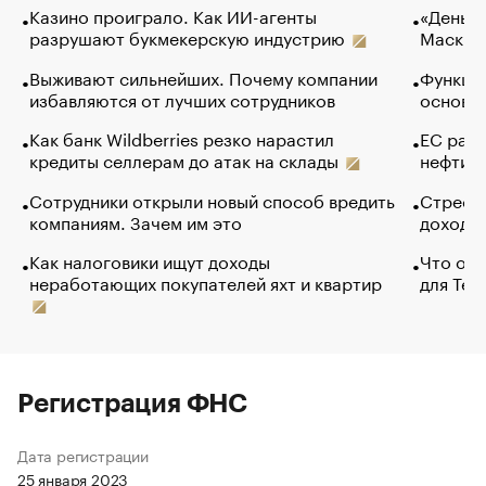
Казино проиграло. Как ИИ-агенты
«Деньги
разрушают букмекерскую индустрию
Маск в 
Выживают сильнейших. Почему компании
Функции
избавляются от лучших сотрудников
основ э
Как банк Wildberries резко нарастил
ЕС раз
кредиты селлерам до атак на склады
нефти —
Сотрудники открыли новый способ вредить
Стресс 
компаниям. Зачем им это
доходов
Как налоговики ищут доходы
Что обв
неработающих покупателей яхт и квартир
для Tel
Регистрация ФНС
Дата регистрации
25 января 2023