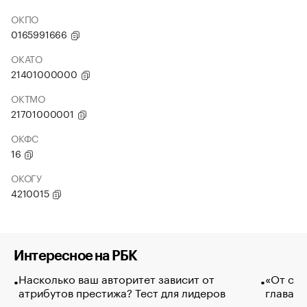
ОКПО
0165991666
ОКАТО
21401000000
ОКТМО
21701000001
ОКФС
16
ОКОГУ
4210015
Интересное на РБК
Насколько ваш авторитет зависит от
«От спо
атрибутов престижа? Тест для лидеров
глава к