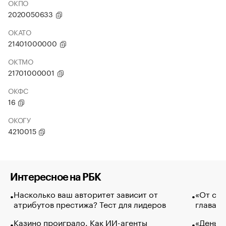
ОКПО
2020050633
ОКАТО
21401000000
ОКТМО
21701000001
ОКФС
16
ОКОГУ
4210015
Интересное на РБК
Насколько ваш авторитет зависит от
«От спо
атрибутов престижа? Тест для лидеров
глава к
Казино проиграло. Как ИИ-агенты
«Деньги