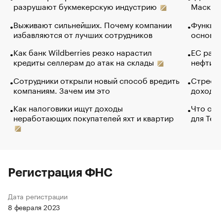
разрушают букмекерскую индустрию
Маск в 
Выживают сильнейших. Почему компании
Функции
избавляются от лучших сотрудников
основ э
Как банк Wildberries резко нарастил
ЕС раз
кредиты селлерам до атак на склады
нефти —
Сотрудники открыли новый способ вредить
Стресс 
компаниям. Зачем им это
доходов
Как налоговики ищут доходы
Что обв
неработающих покупателей яхт и квартир
для Tel
Регистрация ФНС
Дата регистрации
8 февраля 2023