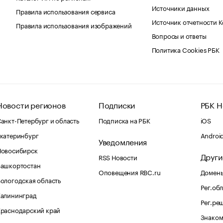
Источники данных
Правила использования сервиса
Источник отчетности 
Правила использования изображений
Вопросы и ответы
Политика Cookies РБК
Новости регионов
Подписки
РБК Н
анкт-Петербург и область
Подписка на РБК
iOS
катеринбург
Androi
Уведомления
Новосибирск
Други
RSS Новости
Башкортостан
Оповещения RBC.ru
Домены
ологодская область
Рег.об
Калининград
Рег.ре
раснодарский край
Знаком