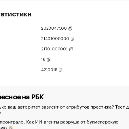
татистики
2020047500
21401000000
21701000001
16
4210015
есное на РБК
ко ваш авторитет зависит от атрибутов престижа? Тест д
в
 проиграло. Как ИИ-агенты разрушают букмекерскую
рию