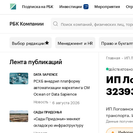
Подписка на РБК
Инвестиции
Мероприятия
Отр
Спорт
Школа управления РБК
РБК Образование
РБ
РБК Компании
Город
Стиль
Крипто
РБК Бизнес-среда
Дискусси
Выбор редакции
Менеджмент и HR
Право и бухгал
Спецпроекты СПб
Конференции СПб
Спецпроекты
Главная
ИП Л
Технологии и медиа
Финансы
Рынок наличной валют
Лента публикаций
ДЕЙСТВУЕТ
ОБНО
DATA SAPIENCE
ИП Л
РСХБ внедрил платформу
автоматизации маркетинга CM
3239
Ocean от Data Sapience
Новость
6 августа 2026
ИП Логозинск
САДЫ ПРИДОНЬЯ
транспорта.
«Сады Придонья» меняют
Данные получен
складскую инфраструктуру
Информац
Новость