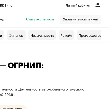
...
БК Вино
Личный кабинет
Стать экспертом
Управлять компанией
кте
азета
жи
Финансы
Недвижимость
Ретейл
Производство
 — ОГРНИП:
тельности: Деятельность автомобильного грузового
00159391.
ытых источников.