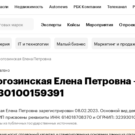
асли
Недвижимость
Autonews
РБК Компании
Телеканал
Р
К Курсы
РБК Life
Тренды
Визионеры
Национальные проекты
Эксперты
Кейсы
Мероприятия
О прое
онный клуб
Исследования
Кредитные рейтинги
Франшизы
Г
терия
IT и технологии
Малый бизнес
Маркетинг и прода
Проверка контрагентов
Политика
Экономика
Бизнес
огозинская Елена Петровна
ы
ВЛЕНО
огозинская Елена Петровна
30100159391
ая Елена Петровна зарегистрирован 08.02.2023. Основной вид дея
 ИП присвоены реквизиты ИНН: 614018708370 и ОГРНИП: 3239301
ы из публичных государственных источников.
ия носит справочный характер и сгенерирована на основании данных из откр