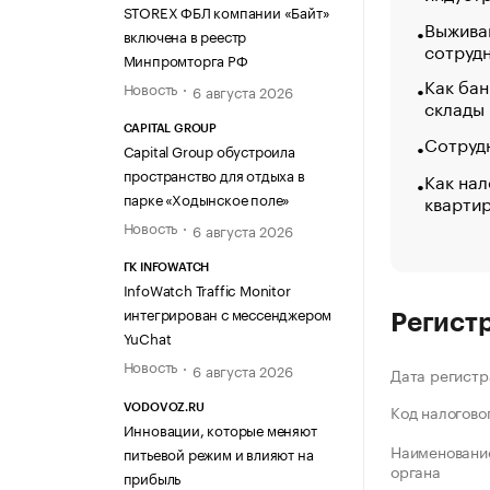
STOREX ФБЛ компании «Байт»
Выжива
включена в реестр
сотруд
Минпромторга РФ
Как бан
Новость
6 августа 2026
склады
CAPITAL GROUP
Сотрудн
Capital Group обустроила
пространство для отдыха в
Как нал
парке «Ходынское поле»
кварти
Новость
6 августа 2026
ГК INFOWATCH
InfoWatch Traffic Monitor
интегрирован с мессенджером
Регист
YuChat
Новость
6 августа 2026
Дата регистр
Код налогово
VODOVOZ.RU
Инновации, которые меняют
Наименование
питьевой режим и влияют на
органа
прибыль