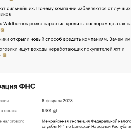
ют сильнейших. Почему компании избавляются от лучших
ников
к Wildberries резко нарастил кредиты селлерам до атак н
ики открыли новый способ вредить компаниям. Зачем им
оговики ищут доходы неработающих покупателей яхт и
р
рация ФНС
ации
8 февраля 2023
го органа
9301
 налогового
Межрайонная инспекция Федеральной налог
службы № 1 по Донецкой Народной Республи