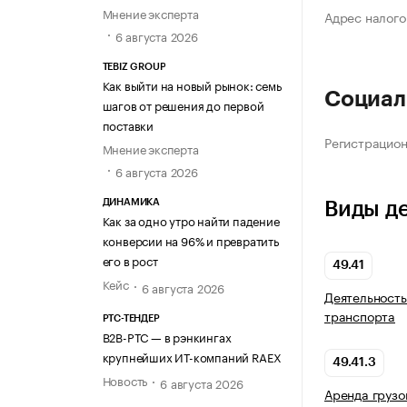
Мнение эксперта
Адрес налого
6 августа 2026
TEBIZ GROUP
Как выйти на новый рынок: семь
Социал
шагов от решения до первой
поставки
Регистрацио
Мнение эксперта
6 августа 2026
ДИНАМИКА
Виды д
Как за одно утро найти падение
конверсии на 96% и превратить
его в рост
49.41
Кейс
6 августа 2026
Деятельность
транспорта
РТС-ТЕНДЕР
В2В-РТС — в рэнкингах
крупнейших ИТ-компаний RAEX
49.41.3
Новость
6 августа 2026
Аренда грузо