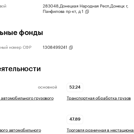
вой
283048,Донецкая Народная Респ,Донецк г,
Панфилова пр-кт, д 1
ьные фонды
нный номер СФР
1308499241
еятельности
52.24
ОСНОВНОЙ
 автомобильного грузового
Транспортная обработка грузов
47.89
вого автомобильного
Торговля розничная в нестацион