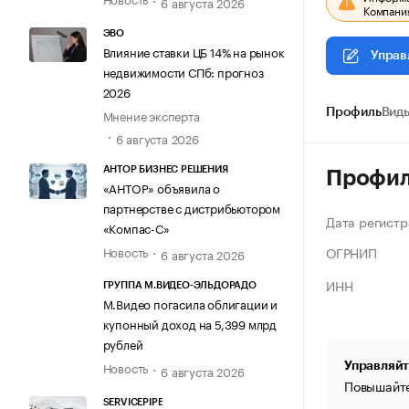
6 августа 2026
Компания
ЭВО
Влияние ставки ЦБ 14% на рынок
Управ
недвижимости СПб: прогноз
2026
Мнение эксперта
Профиль
Виды
6 августа 2026
АНТОР БИЗНЕС РЕШЕНИЯ
Профи
«АНТОР» объявила о
партнерстве с дистрибьютором
Дата регистр
«Компас-С»
ОГРНИП
Новость
6 августа 2026
ИНН
ГРУППА М.ВИДЕО-ЭЛЬДОРАДО
М.Видео погасила облигации и
купонный доход на 5,399 млрд
рублей
Новость
Управляйт
6 августа 2026
Повышайте
SERVICEPIPE