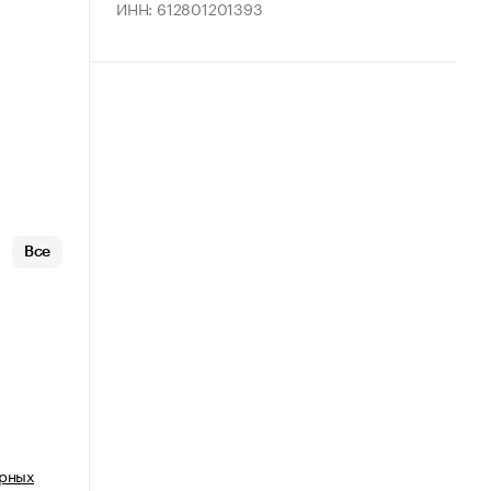
ИНН: 612801201393
Все
арных