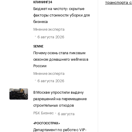
транспорта с
КЛИНИНГ24
Бюджет на чистоту: скрытые
факторы стоимости уборки для
бизнеса
Мнение эксперта
6 августа 2026
SENNE
Почему осень стала пиковым
сезоном домашнего wellness в
России
Мнение эксперта
6 августа 2026
В Москве упростили выдачу
разрешений на перемещение
строительных отходов
РБК Бизнес
6 августа
«РОСГОССТРАХ»
Департамент по работе с VIP-