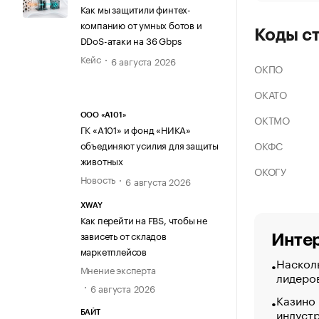
Как мы защитили финтех-
компанию от умных ботов и
Коды с
DDoS-атаки на 36 Gbps
Кейс
6 августа 2026
ОКПО
ОКАТО
ООО «А101»
ОКТМО
ГК «А101» и фонд «НИКА»
ОКФС
объединяют усилия для защиты
животных
ОКОГУ
Новость
6 августа 2026
XWAY
Как перейти на FBS, чтобы не
зависеть от складов
Интер
маркетплейсов
Насколь
Мнение эксперта
лидеро
6 августа 2026
Казино
индуст
БАЙТ