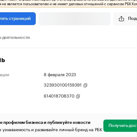
 не является пользователем и не имеет деловых отношений с сервисом РБК Ко
Под
лять страницей
 деятельности
ль
ации
8 февраля 2023
323930100159391
614018708370
е профилем бизнеса и публикуйте новости
Получить дос
 узнаваемость и развивайте личный бренд на РБК