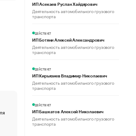
ИП Асекаев Руслан Хайдярович
Деятельность автомобильного грузового
транспорта
ДЕЙСТВУЕТ
ИП Ботяни Алексей Александрович
Деятельность автомобильного грузового
транспорта
ДЕЙСТВУЕТ
ИП Кирьязиев Владимир Николаевич
Деятельность автомобильного грузового
транспорта
ДЕЙСТВУЕТ
ля
«От спорта тело стареет иначе». Как живет глава ко
ИП Башкатов Алексей Николаевич
создавшей GTA
Деятельность автомобильного грузового
транспорта
«Деньги будут не нужны»: что рассказал Маск в инт
Economist