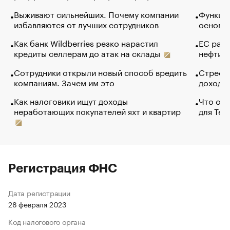
Выживают сильнейших. Почему компании
Функции
избавляются от лучших сотрудников
основ э
Как банк Wildberries резко нарастил
ЕС раз
кредиты селлерам до атак на склады
нефти —
Сотрудники открыли новый способ вредить
Стресс 
компаниям. Зачем им это
доходов
Как налоговики ищут доходы
Что обв
неработающих покупателей яхт и квартир
для Tel
Регистрация ФНС
Дата регистрации
28 февраля 2023
Код налогового органа