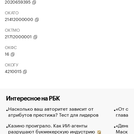
2020659395
ОКАТО
21412000000
ОКТМО
21712000001
ОКФС
16
ОКОГУ
4210015
Интересное на РБК
Насколько ваш авторитет зависит от
«От спо
атрибутов престижа? Тест для лидеров
глава к
Казино проиграло. Как ИИ-агенты
«Деньги
разрушают букмекерскую индустрию
Маск в 