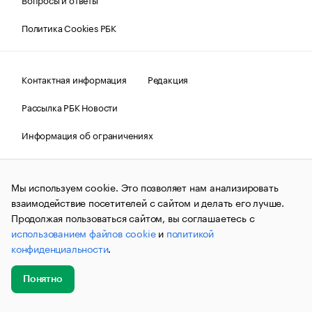
Политика Cookies РБК
Контактная информация
Редакция
Рассылка РБК Новости
Информация об ограничениях
Правовая информация
О соблюдении авторских прав
Мы используем cookie. Это позволяет нам анализировать
© АО «РОСБИЗНЕСКОНСАЛТИНГ»,
1995–2026.
Сообщения
и материалы информационного агентства «РБК»
взаимодействие посетителей с сайтом и делать его лучше.
(зарегистрировано Федеральной службой по надзору в сфере
Продолжая пользоваться сайтом, вы соглашаетесь с
связи, информационных технологий и массовых
использованием файлов cookie
и
политикой
коммуникаций (Роскомнадзор) 09.12.2015 за номером ИА
№ФС77-63848) сопровождаются пометкой «РБК». Отдельные
конфиденциальности
.
публикации могут содержать информацию,
не предназначенную для пользователей
до 18 лет.
companycardsfeedback@rbc.ru
Понятно
Добавить
Главное
Эксперты
Кейсы
Мероприятия
новость