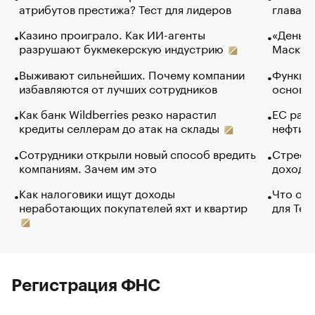
атрибутов престижа? Тест для лидеров
глава к
Казино проиграло. Как ИИ-агенты
«Деньги
разрушают букмекерскую индустрию
Маск в 
Выживают сильнейших. Почему компании
Функции
избавляются от лучших сотрудников
основ э
Как банк Wildberries резко нарастил
ЕС раз
кредиты селлерам до атак на склады
нефти —
Сотрудники открыли новый способ вредить
Стресс 
компаниям. Зачем им это
доходов
Как налоговики ищут доходы
Что обв
неработающих покупателей яхт и квартир
для Tel
Регистрация ФНС