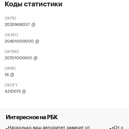
Коды статистики
ОКПО
2020968037
ОКАТО
20401000000
ОКТМО
20701000001
ОКФС
16
ОКОГУ
4210015
Интересное на РБК
Насколько ваш авторитет зависит от
«От спо