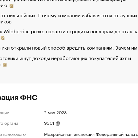
рию
ют сильнейших. Почему компании избавляются от лучших
ников
к Wildberries резко нарастил кредиты селлерам до атак н
ики открыли новый способ вредить компаниям. Зачем им
оговики ищут доходы неработающих покупателей яхт и
р
рация ФНС
ации
2 мая 2023
го органа
9301
 налогового
Межрайонная инспекция Федеральной налог