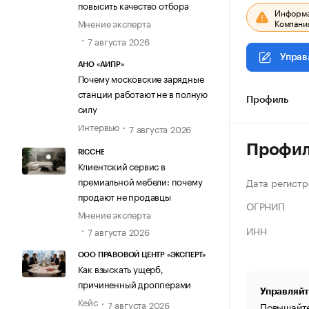
повысить качество отбора
Информац
Компания
Мнение эксперта
7 августа 2026
Управ
АНО «АИПР»
Почему московские зарядные
станции работают не в полную
Профиль
силу
Интервью
7 августа 2026
Профи
RICCHE
Клиентский сервис в
премиальной мебели: почему
Дата регистр
продают не продавцы
ОГРНИП
Мнение эксперта
ИНН
7 августа 2026
ООО ПРАВОВОЙ ЦЕНТР «ЭКСПЕРТ»
Как взыскать ущерб,
причиненный дропперами
Управляйт
Кейс
7 августа 2026
Повышайте