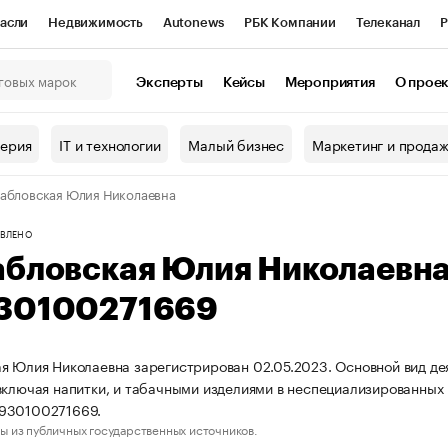
асли
Недвижимость
Autonews
РБК Компании
Телеканал
Р
К Курсы
РБК Life
Тренды
Визионеры
Национальные проекты
Эксперты
Кейсы
Мероприятия
О прое
онный клуб
Исследования
Кредитные рейтинги
Франшизы
Г
терия
IT и технологии
Малый бизнес
Маркетинг и прода
Проверка контрагентов
Политика
Экономика
Бизнес
абловская Юлия Николаевна
ы
ВЛЕНО
абловская Юлия Николаевн
30100271669
я Юлия Николаевна зарегистрирован 02.05.2023. Основной вид д
включая напитки, и табачными изделиями в неспециализированны
930100271669.
ы из публичных государственных источников.