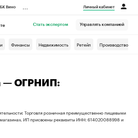
...
БК Вино
Личный кабинет
Стать экспертом
Управлять компанией
кте
азета
жи
Финансы
Недвижимость
Ретейл
Производство
а — ОГРНИП:
еятельности: Торговля розничная преимущественно пищевыми
х магазинах. ИП присвоены реквизиты ИНН: 614020088998 и