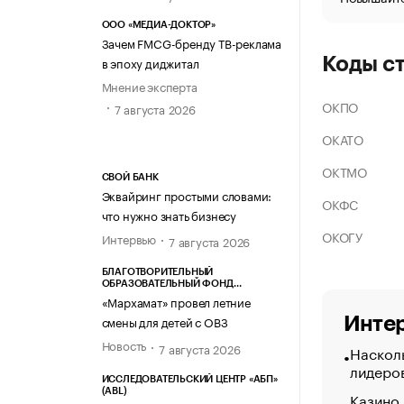
ООО «МЕДИА-ДОКТОР»
Зачем FMCG-бренду ТВ-реклама
в эпоху диджитал
Коды с
Мнение эксперта
ОКПО
7 августа 2026
ОКАТО
ОКТМО
СВОЙ БАНК
Эквайринг простыми словами:
ОКФС
что нужно знать бизнесу
ОКОГУ
Интервью
7 августа 2026
БЛАГОТВОРИТЕЛЬНЫЙ
ОБРАЗОВАТЕЛЬНЫЙ ФОНД
«МАРХАМАТ»
«Мархамат» провел летние
смены для детей с ОВЗ
Интер
Новость
7 августа 2026
Насколь
лидеро
ИССЛЕДОВАТЕЛЬСКИЙ ЦЕНТР «АБП»
(ABL)
Казино