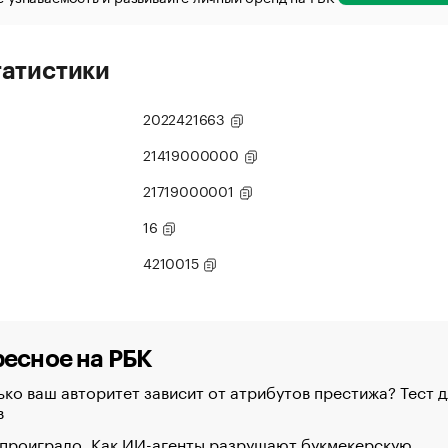
татистики
2022421663
21419000000
21719000001
16
4210015
есное на РБК
ко ваш авторитет зависит от атрибутов престижа? Тест д
в
 проиграло. Как ИИ-агенты разрушают букмекерскую