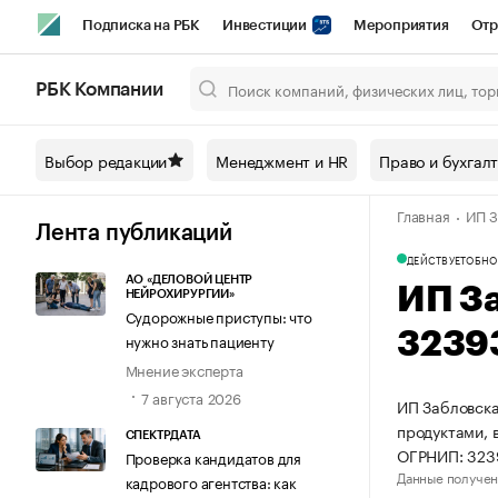
Подписка на РБК
Инвестиции
Мероприятия
Отр
Спорт
Школа управления РБК
РБК Образование
РБ
РБК Компании
Город
Стиль
Крипто
РБК Бизнес-среда
Дискусси
Выбор редакции
Менеджмент и HR
Право и бухгал
Спецпроекты СПб
Конференции СПб
Спецпроекты
Главная
ИП З
Технологии и медиа
Финансы
Рынок наличной валют
Лента публикаций
ДЕЙСТВУЕТ
ОБНО
АО «ДЕЛОВОЙ ЦЕНТР
ИП З
НЕЙРОХИРУРГИИ»
Судорожные приступы: что
3239
нужно знать пациенту
Мнение эксперта
7 августа 2026
ИП Забловска
продуктами, 
СПЕКТРДАТА
ОГРНИП: 323
Проверка кандидатов для
Данные получен
кадрового агентства: как