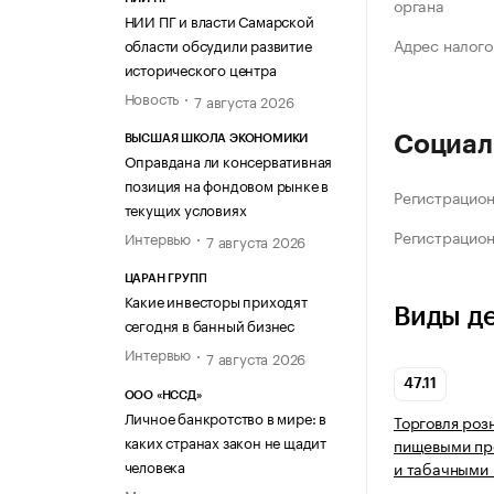
органа
НИИ ПГ и власти Самарской
Адрес налого
области обсудили развитие
исторического центра
Новость
7 августа 2026
Социал
ВЫСШАЯ ШКОЛА ЭКОНОМИКИ
Оправдана ли консервативная
позиция на фондовом рынке в
Регистрацио
текущих условиях
Регистрацио
Интервью
7 августа 2026
ЦАРАН ГРУПП
Какие инвесторы приходят
Виды д
сегодня в банный бизнес
Интервью
7 августа 2026
47.11
ООО «НССД»
Личное банкротство в мире: в
Торговля роз
каких странах закон не щадит
пищевыми про
человека
и табачными 
Мнение эксперта