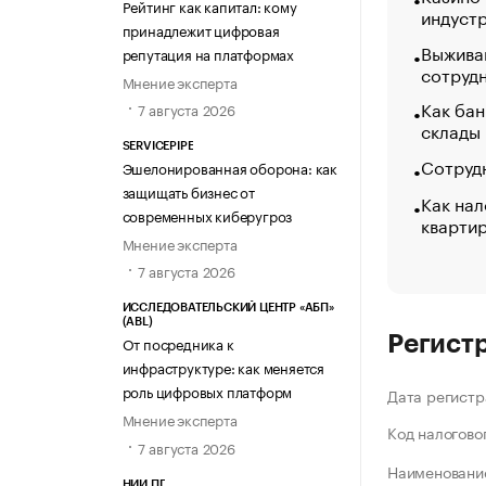
Рейтинг как капитал: кому
индуст
принадлежит цифровая
Выжива
репутация на платформах
сотруд
Мнение эксперта
Как бан
7 августа 2026
склады
SERVICEPIPE
Сотрудн
Эшелонированная оборона: как
защищать бизнес от
Как нал
современных киберугроз
кварти
Мнение эксперта
7 августа 2026
ИССЛЕДОВАТЕЛЬСКИЙ ЦЕНТР «АБП»
(ABL)
Регист
От посредника к
инфраструктуре: как меняется
роль цифровых платформ
Дата регистр
Мнение эксперта
Код налогово
7 августа 2026
Наименование
НИИ ПГ