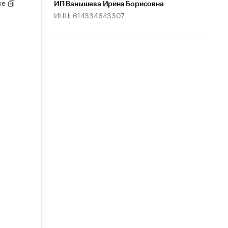
ке
ИП Ванышева Ирина Борисовна
ИНН: 614334643307