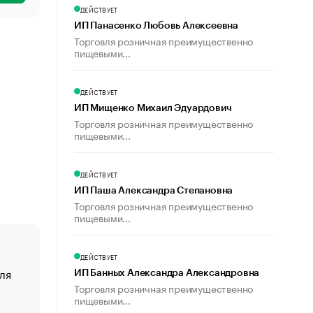
ДЕЙСТВУЕТ
ИП Панасенко Любовь Алексеевна
Торговля розничная преимущественно
пищевыми...
ДЕЙСТВУЕТ
ИП Мищенко Михаил Эдуардович
Торговля розничная преимущественно
пищевыми...
ДЕЙСТВУЕТ
ИП Паша Александра Степановна
Торговля розничная преимущественно
пищевыми...
ДЕЙСТВУЕТ
ля
«От спорта тело стареет иначе». Как живет глава ко
ИП Банных Александра Александровна
создавшей GTA
Торговля розничная преимущественно
пищевыми...
«Деньги будут не нужны»: что рассказал Маск в инт