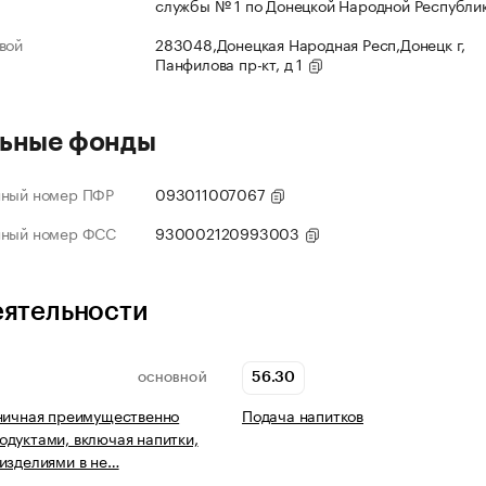
службы № 1 по Донецкой Народной Республи
вой
283048,Донецкая Народная Респ,Донецк г,
Панфилова пр-кт, д 1
ьные фонды
нный номер ПФР
093011007067
нный номер ФСС
930002120993003
еятельности
56.30
ОСНОВНОЙ
ничная преимущественно
Подача напитков
дуктами, включая напитки,
изделиями в не…