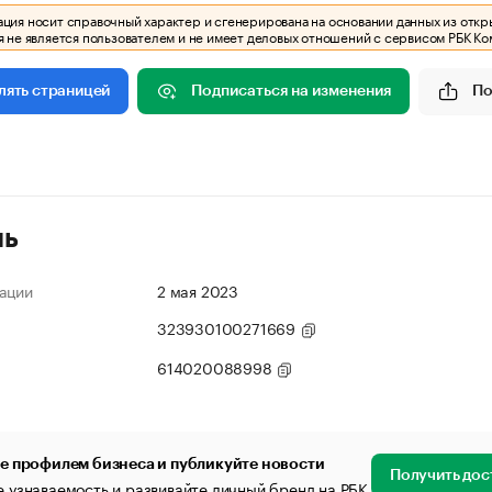
ия носит справочный характер и сгенерирована на основании данных из откр
 не является пользователем и не имеет деловых отношений с сервисом РБК Ко
Подписаться на изменения
По
лять страницей
ль
ации
2 мая 2023
323930100271669
614020088998
е профилем бизнеса и публикуйте новости
Получить дос
 узнаваемость и развивайте личный бренд на РБК