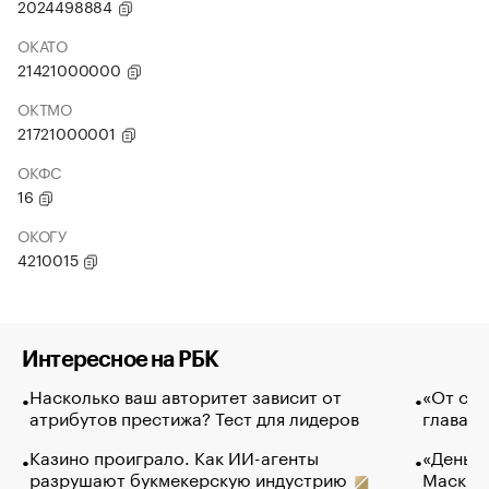
2024498884
ОКАТО
21421000000
ОКТМО
21721000001
ОКФС
16
ОКОГУ
4210015
Интересное на РБК
Насколько ваш авторитет зависит от
«От спо
атрибутов престижа? Тест для лидеров
глава к
Казино проиграло. Как ИИ-агенты
«Деньги
разрушают букмекерскую индустрию
Маск в 