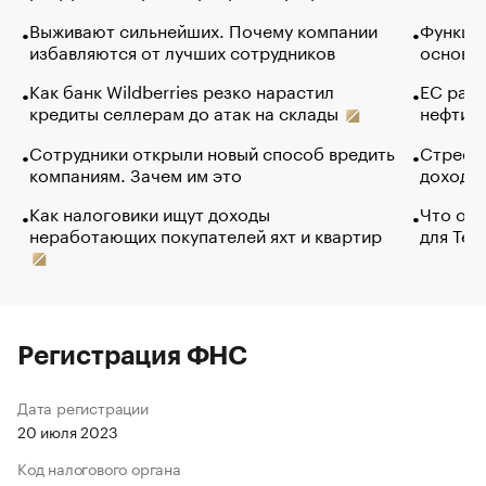
Выживают сильнейших. Почему компании
Функции
избавляются от лучших сотрудников
основ э
Как банк Wildberries резко нарастил
ЕС раз
кредиты селлерам до атак на склады
нефти —
Сотрудники открыли новый способ вредить
Стресс 
компаниям. Зачем им это
доходов
Как налоговики ищут доходы
Что обв
неработающих покупателей яхт и квартир
для Tel
Регистрация ФНС
Дата регистрации
20 июля 2023
Код налогового органа