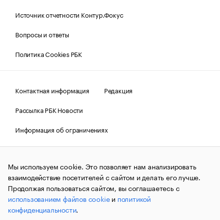
Источник отчетности Контур.Фокус
Вопросы и ответы
Политика Cookies РБК
Контактная информация
Редакция
Рассылка РБК Новости
Информация об ограничениях
Правовая информация
О соблюдении авторских прав
Мы используем cookie. Это позволяет нам анализировать
© АО «РОСБИЗНЕСКОНСАЛТИНГ»,
1995–2026.
Сообщения
и материалы информационного агентства «РБК»
взаимодействие посетителей с сайтом и делать его лучше.
(зарегистрировано Федеральной службой по надзору в сфере
Продолжая пользоваться сайтом, вы соглашаетесь с
связи, информационных технологий и массовых
использованием файлов cookie
и
политикой
коммуникаций (Роскомнадзор) 09.12.2015 за номером ИА
№ФС77-63848) сопровождаются пометкой «РБК». Отдельные
конфиденциальности
.
публикации могут содержать информацию,