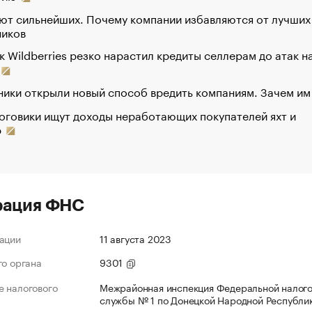
ют сильнейших. Почему компании избавляются от лучших
ников
к Wildberries резко нарастил кредиты селлерам до атак н
ики открыли новый способ вредить компаниям. Зачем им
оговики ищут доходы неработающих покупателей яхт и
р
рация ФНС
ации
11 августа 2023
го органа
9301
 налогового
Межрайонная инспекция Федеральной налог
службы № 1 по Донецкой Народной Республи