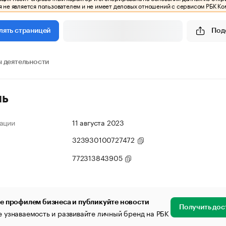
 не является пользователем и не имеет деловых отношений с сервисом РБК Ко
Под
лять страницей
 деятельности
ль
ации
11 августа 2023
323930100727472
772313843905
е профилем бизнеса и публикуйте новости
Получить дос
 узнаваемость и развивайте личный бренд на РБК