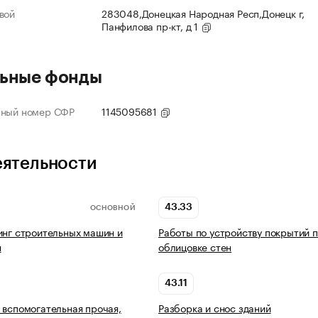
вой
283048,Донецкая Народная Респ,Донецк г,
Панфилова пр-кт, д 1
ьные фонды
нный номер СФР
1145095681
еятельности
43.33
ОСНОВНОЙ
инг строительных машин и
Работы по устройству покрытий п
я
облицовке стен
43.11
 вспомогательная прочая,
Разборка и снос зданий