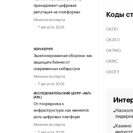
принадлежит цифровая
репутация на платформах
Коды с
Мнение эксперта
7 августа 2026
ОКПО
ОКАТО
ОКТМО
SERVICEPIPE
Эшелонированная оборона: как
ОКФС
защищать бизнес от
современных киберугроз
ОКОГУ
Мнение эксперта
7 августа 2026
ИССЛЕДОВАТЕЛЬСКИЙ ЦЕНТР «АБП»
(ABL)
Интер
От посредника к
Насколь
инфраструктуре: как меняется
лидеро
роль цифровых платформ
Мнение эксперта
Казино
индуст
7 августа 2026