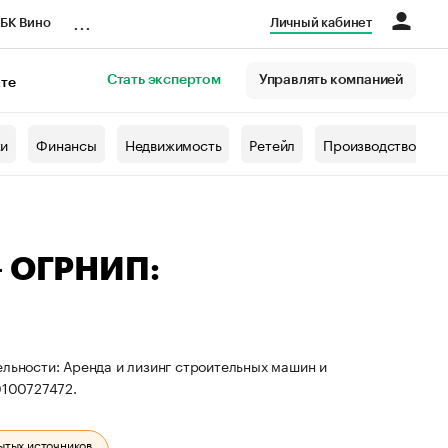
...
БК Вино
Личный кабинет
Стать экспертом
Управлять компанией
кте
азета
жи
Финансы
Недвижимость
Ретейл
Производство
— ОГРНИП:
ельности: Аренда и лизинг строительных машин и
0100727472.
ытых источников.