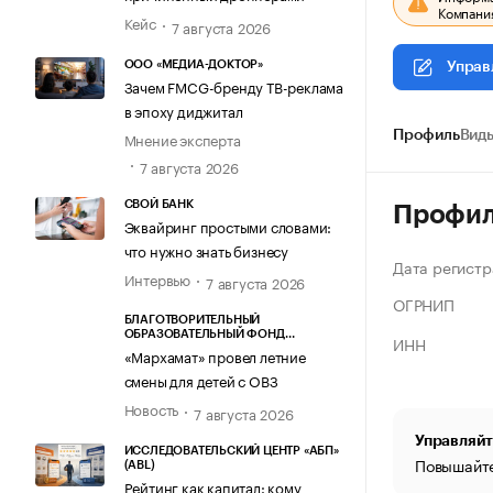
Компания
Кейс
7 августа 2026
ООО «МЕДИА-ДОКТОР»
Управ
Зачем FMCG-бренду ТВ-реклама
в эпоху диджитал
Мнение эксперта
Профиль
Виды
7 августа 2026
СВОЙ БАНК
Профи
Эквайринг простыми словами:
что нужно знать бизнесу
Дата регистр
Интервью
7 августа 2026
ОГРНИП
БЛАГОТВОРИТЕЛЬНЫЙ
ОБРАЗОВАТЕЛЬНЫЙ ФОНД
ИНН
«МАРХАМАТ»
«Мархамат» провел летние
смены для детей с ОВЗ
Новость
7 августа 2026
Управляйт
ИССЛЕДОВАТЕЛЬСКИЙ ЦЕНТР «АБП»
Повышайте
(ABL)
Рейтинг как капитал: кому