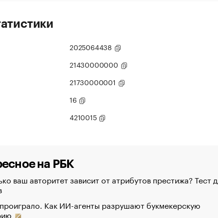
татистики
2025064438
21430000000
21730000001
16
4210015
есное на РБК
ко ваш авторитет зависит от атрибутов престижа? Тест д
в
 проиграло. Как ИИ-агенты разрушают букмекерскую
рию