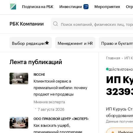
Подписка на РБК
Инвестиции
Мероприятия
Отр
Спорт
Школа управления РБК
РБК Образование
РБ
РБК Компании
Город
Стиль
Крипто
РБК Бизнес-среда
Дискусси
Выбор редакции
Менеджмент и HR
Право и бухгал
Спецпроекты СПб
Конференции СПб
Спецпроекты
Главная
ИП К
Технологии и медиа
Финансы
Рынок наличной валют
Лента публикаций
ДЕЙСТВУЕТ
ОБНО
RICCHE
ИП К
Клиентский сервис в
премиальной мебели: почему
3239
продают не продавцы
Мнение эксперта
ИП Курусь Ст
7 августа 2026
оборудовани
ООО ПРАВОВОЙ ЦЕНТР «ЭКСПЕРТ»
Данные получен
Как взыскать ущерб,
причиненный дропперами
Информац