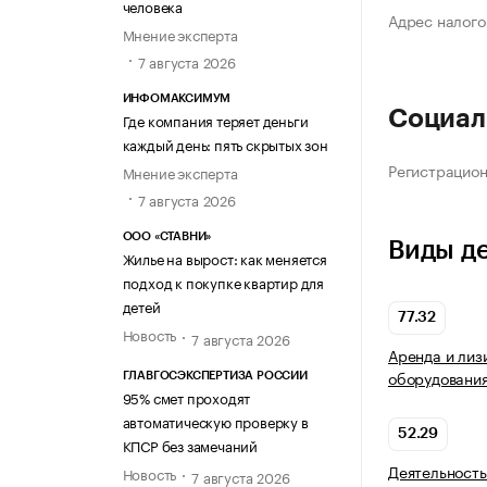
человека
Адрес налого
Мнение эксперта
7 августа 2026
ИНФОМАКСИМУМ
Социал
Где компания теряет деньги
каждый день: пять скрытых зон
Регистрацио
Мнение эксперта
7 августа 2026
ООО «СТАВНИ»
Виды д
Жилье на вырост: как меняется
подход к покупке квартир для
детей
77.32
Новость
7 августа 2026
Аренда и лиз
оборудовани
ГЛАВГОСЭКСПЕРТИЗА РОССИИ
95% смет проходят
автоматическую проверку в
52.29
КПСР без замечаний
Деятельность
Новость
7 августа 2026