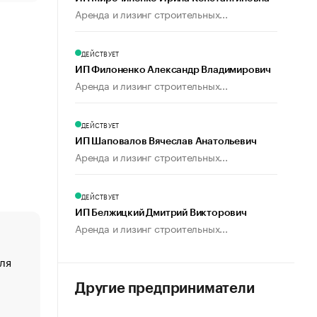
Аренда и лизинг строительных...
ДЕЙСТВУЕТ
ИП Филоненко Александр Владимирович
Аренда и лизинг строительных...
ДЕЙСТВУЕТ
ИП Шаповалов Вячеслав Анатольевич
Аренда и лизинг строительных...
ДЕЙСТВУЕТ
ИП Белжицкий Дмитрий Викторович
Аренда и лизинг строительных...
ля
«От спорта тело стареет иначе». Как живет глава ко
создавшей GTA
Другие предприниматели
«Деньги будут не нужны»: что рассказал Маск в инт
Economist