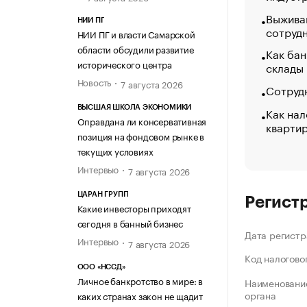
Выжива
НИИ ПГ
сотруд
НИИ ПГ и власти Самарской
области обсудили развитие
Как бан
исторического центра
склады
Новость
7 августа 2026
Сотрудн
ВЫСШАЯ ШКОЛА ЭКОНОМИКИ
Как нал
Оправдана ли консервативная
кварти
позиция на фондовом рынке в
текущих условиях
Интервью
7 августа 2026
ЦАРАН ГРУПП
Регист
Какие инвесторы приходят
сегодня в банный бизнес
Дата регистр
Интервью
7 августа 2026
Код налогово
ООО «НССД»
Личное банкротство в мире: в
Наименование
органа
каких странах закон не щадит