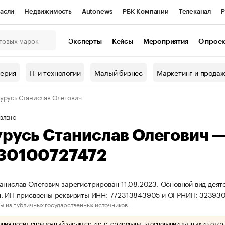
асли
Недвижимость
Autonews
РБК Компании
Телеканал
Р
К Курсы
РБК Life
Тренды
Визионеры
Национальные проекты
Эксперты
Кейсы
Мероприятия
О прое
онный клуб
Исследования
Кредитные рейтинги
Франшизы
Г
терия
IT и технологии
Малый бизнес
Маркетинг и прода
Проверка контрагентов
Политика
Экономика
Бизнес
урусь Станислав Олегович
ы
ВЛЕНО
урусь Станислав Олегович 
30100727472
анислав Олегович зарегистрирован 11.08.2023. Основной вид деят
я. ИП присвоены реквизиты ИНН: 772313843905 и ОГРНИП: 32393
ы из публичных государственных источников.
ия носит справочный характер и сгенерирована на основании данных из откр