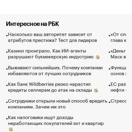
Интересное на РБК
Насколько ваш авторитет зависит от
«От спор
атрибутов престижа? Тест для лидеров
глава ко
Казино проиграло. Как ИИ-агенты
«Деньги б
разрушают букмекерскую индустрию
Маск в и
Выживают сильнейших. Почему компании
Функции 
избавляются от лучших сотрудников
основ эф
Как банк Wildberries резко нарастил
ЕС разре
кредиты селлерам до атак на склады
нефти — 
Сотрудники открыли новый способ вредить
Стресс о
компаниям. Зачем им это
Как налоговики ищут доходы
неработающих покупателей яхт и квартир