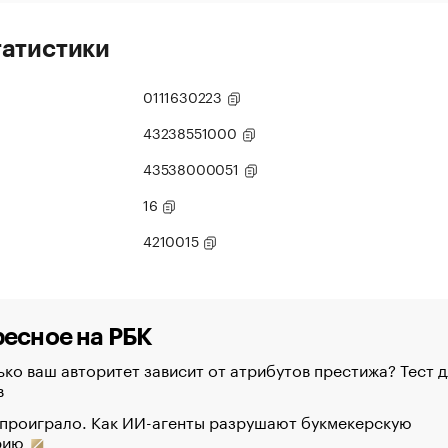
татистики
0111630223
43238551000
43538000051
16
4210015
есное на РБК
ко ваш авторитет зависит от атрибутов престижа? Тест д
в
 проиграло. Как ИИ-агенты разрушают букмекерскую
рию