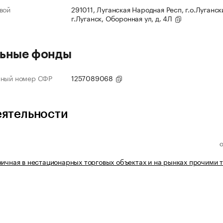
вой
291011, Луганская Народная Респ, г.о.Луганск
г.Луганск, Оборонная ул, д. 4Л
ьные фонды
нный номер СФР
1257089068
еятельности
ничная в нестационарных торговых объектах и на рынках прочими 