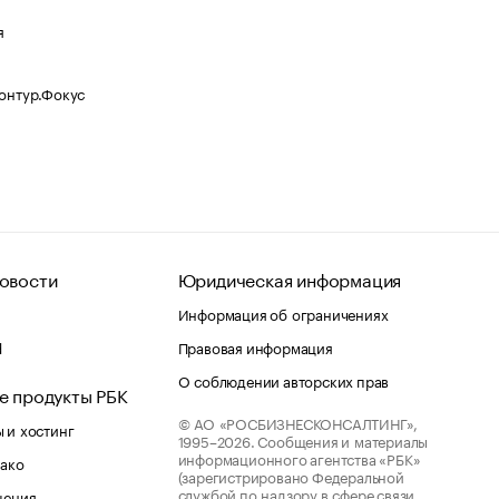
я
Контур.Фокус
овости
Юридическая информация
Информация об ограничениях
d
Правовая информация
О соблюдении авторских прав
е продукты РБК
© АО «РОСБИЗНЕСКОНСАЛТИНГ»,
 и хостинг
1995–2026.
Сообщения и материалы
информационного агентства «РБК»
лако
(зарегистрировано Федеральной
службой по надзору в сфере связи,
шения