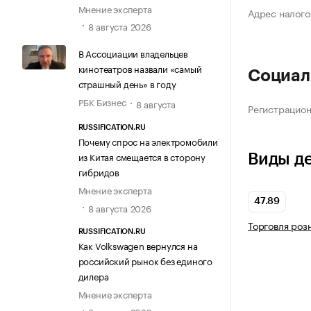
Мнение эксперта
Адрес налого
8 августа 2026
В Ассоциации владельцев
кинотеатров назвали «самый
Социал
страшный день» в году
РБК Бизнес
8 августа
Регистрацио
RUSSIFICATION.RU
Почему спрос на электромобили
из Китая смещается в сторону
Виды д
гибридов
Мнение эксперта
47.89
8 августа 2026
Торговля роз
RUSSIFICATION.RU
Как Volkswagen вернулся на
российский рынок без единого
дилера
Мнение эксперта