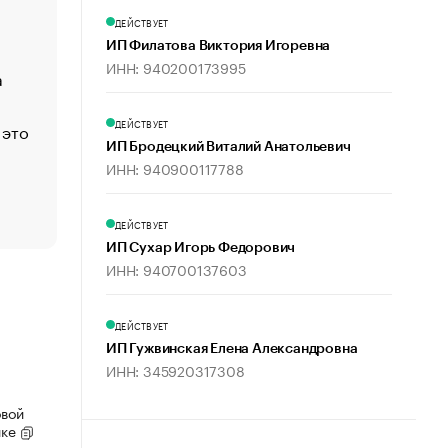
Функции менеджмента: пять ключевых основ эффект
ДЕЙСТВУЕТ
управления
ИП Филатова Виктория Игоревна
ИНН: 940200173995
а
ЕС разрешил конфискацию российской нефти — чем
Москва
ДЕЙСТВУЕТ
 это
Стресс обеспеченных людей: почему рост доходов 
счастья
ИП Бродецкий Виталий Анатольевич
ИНН: 940900117788
Что обвинения против Павла Дурова значат для Tele
пользователей
ДЕЙСТВУЕТ
ИП Сухар Игорь Федорович
ИНН: 940700137603
ДЕЙСТВУЕТ
ИП Гужвинская Елена Александровна
ИНН: 345920317308
овой
ике