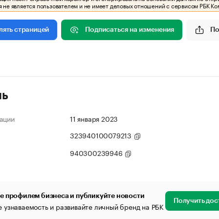
 не является пользователем и не имеет деловых отношений с сервисом РБК Ко
Подписаться на изменения
По
лять страницей
ль
ации
11 января 2023
323940100079213
940300239946
е профилем бизнеса и публикуйте новости
Получить дос
 узнаваемость и развивайте личный бренд на РБК