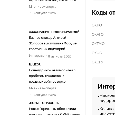
Мнение эксперта
Коды с
8 августа 2026
ОКПО
АССОЦИАЦИЯ ПРЕДПРИНИМАТЕЛЕЙ
ОКАТО
Бизнес-спикер Алексей
Жолобов выступил на Форуме
ОКТМО
креативных индустрий
ОКФС
Интервью
8 августа 2026
ОКОГУ
RULIZOR
Почему рынок автомобилей с
пробегом нуждается в
независимой проверке
Интер
Мнение эксперта
Насколь
8 августа 2026
лидеро
«НОВЫЕ ГОРИЗОНТЫ»
Казино
Новые Горизонты обеспечили
индуст
пресс-поддержку в СМИ бренду