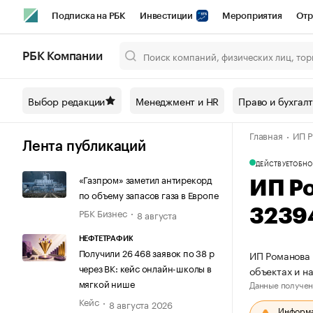
Подписка на РБК
Инвестиции
Мероприятия
Отр
Спорт
Школа управления РБК
РБК Образование
РБ
РБК Компании
Город
Стиль
Крипто
РБК Бизнес-среда
Дискусси
Выбор редакции
Менеджмент и HR
Право и бухгал
Спецпроекты СПб
Конференции СПб
Спецпроекты
Главная
ИП Р
Технологии и медиа
Финансы
Рынок наличной валют
Лента публикаций
ДЕЙСТВУЕТ
ОБНО
«Газпром» заметил антирекорд
ИП Р
по объему запасов газа в Европе
РБК Бизнес
3239
8 августа
НЕФТЕТРАФИК
Получили 26 468 заявок по 38 р
ИП Романова 
через ВК: кейс онлайн-школы в
объектах и 
мягкой нише
Данные получен
Кейс
8 августа 2026
Информац