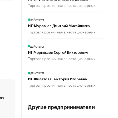
Торговля розничная в нестационарных...
ДЕЙСТВУЕТ
ИП Муравьев Дмитрий Михайлович
Торговля розничная в нестационарных...
ДЕЙСТВУЕТ
ИП Чернышев Сергей Викторович
Торговля розничная в нестационарных...
ДЕЙСТВУЕТ
ИП Филатова Виктория Игоревна
Торговля розничная в нестационарных...
ля
«От спорта тело стареет иначе». Как живет глава ко
создавшей GTA
Другие предприниматели
«Деньги будут не нужны»: что рассказал Маск в инт
Economist