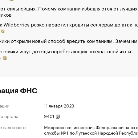
ют сильнейших. Почему компании избавляются от лучших
ников
к Wildberries резко нарастил кредиты селлерам до атак н
ики открыли новый способ вредить компаниям. Зачем им
оговики ищут доходы неработающих покупателей яхт и
р
рация ФНС
ации
11 января 2023
го органа
9401
 налогового
Межрайонная инспекция Федеральной налог
службы № 1 по Луганской Народной Республ