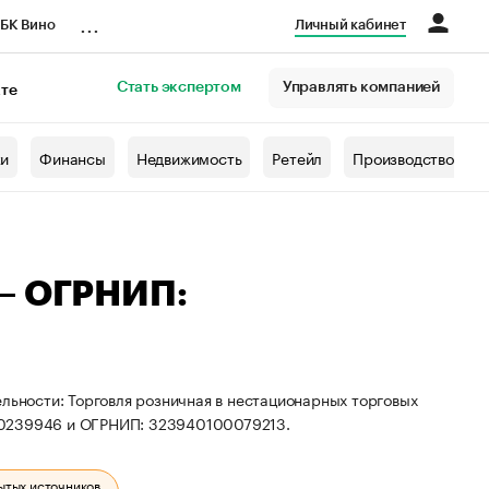
...
БК Вино
Личный кабинет
Стать экспертом
Управлять компанией
кте
азета
жи
Финансы
Недвижимость
Ретейл
Производство
 — ОГРНИП:
ельности: Торговля розничная в нестационарных торговых
300239946 и ОГРНИП: 323940100079213.
ытых источников.