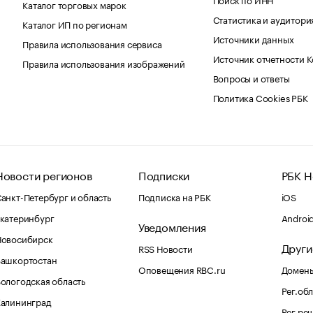
Каталог торговых марок
Статистика и аудитори
Каталог ИП по регионам
Источники данных
Правила использования сервиса
Источник отчетности 
Правила использования изображений
Вопросы и ответы
Политика Cookies РБК
Новости регионов
Подписки
РБК Н
анкт-Петербург и область
Подписка на РБК
iOS
катеринбург
Androi
Уведомления
Новосибирск
Други
RSS Новости
Башкортостан
Оповещения RBC.ru
Домены
ологодская область
Рег.об
Калининград
Рег.ре