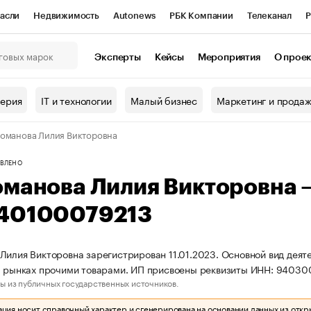
асли
Недвижимость
Autonews
РБК Компании
Телеканал
Р
К Курсы
РБК Life
Тренды
Визионеры
Национальные проекты
Эксперты
Кейсы
Мероприятия
О прое
онный клуб
Исследования
Кредитные рейтинги
Франшизы
Г
терия
IT и технологии
Малый бизнес
Маркетинг и прода
Проверка контрагентов
Политика
Экономика
Бизнес
оманова Лилия Викторовна
ы
ВЛЕНО
оманова Лилия Викторовна
40100079213
Лилия Викторовна зарегистрирован 11.01.2023. Основной вид деят
на рынках прочими товарами. ИП присвоены реквизиты ИНН: 940
ы из публичных государственных источников.
ия носит справочный характер и сгенерирована на основании данных из откр