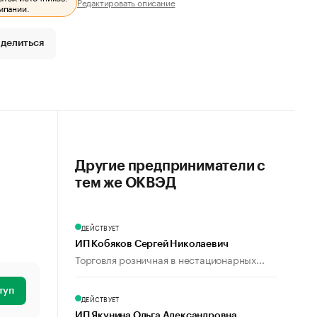
Редактировать описание
мпании.
делиться
Другие предприниматели с
тем же ОКВЭД
ДЕЙСТВУЕТ
ИП Кобяков Сергей Николаевич
Торговля розничная в нестационарных...
туп
ДЕЙСТВУЕТ
ИП Якунина Ольга Александровна