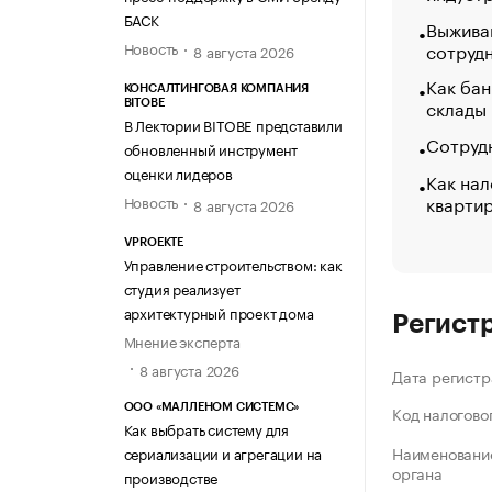
БАСК
Выжива
Новость
сотруд
8 августа 2026
Как бан
КОНСАЛТИНГОВАЯ КОМПАНИЯ
склады
BITOBE
В Лектории BITOBE представили
Сотрудн
обновленный инструмент
оценки лидеров
Как нал
кварти
Новость
8 августа 2026
VPROEKTE
Управление строительством: как
студия реализует
архитектурный проект дома
Регист
Мнение эксперта
8 августа 2026
Дата регистр
ООО «МАЛЛЕНОМ СИСТЕМС»
Код налогово
Как выбрать систему для
Наименование
сериализации и агрегации на
органа
производстве