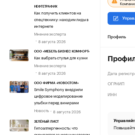
Компания
НЕФТЕТРАФИК
Как получить клиентов на
спецтехнику: находим лиды в
Управ
интернете
Мнение эксперта
Профиль
8 августа 2026
ООО «МЕБЕЛЬ БИЗНЕС КОМФОРТ»
Как выбрать стулья для кухни
Профи
Мнение эксперта
Дата регистр
8 августа 2026
ОГРНИП
ООО ФИРМА «НОВОСТОМ»
Smile Symphony внедрили
ИНН
цифровое моделирование
улыбки перед винирами
Новость
8 августа 2026
Управляйт
ЗЕЛЁНЫЙ ЛИСТ
Повышайте
Гипоаллергенность: что
скрывается за модным словом