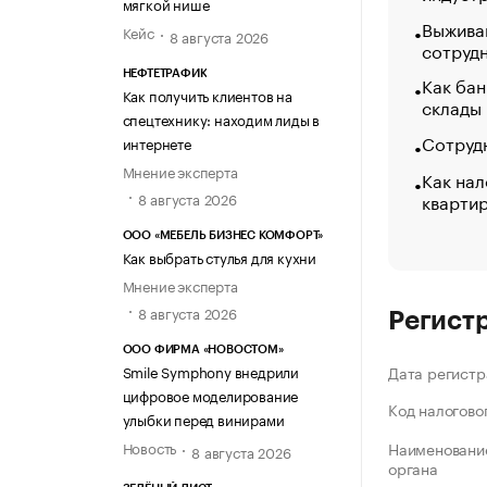
мягкой нише
Выжива
Кейс
8 августа 2026
сотруд
НЕФТЕТРАФИК
Как бан
Как получить клиентов на
склады
спецтехнику: находим лиды в
Сотрудн
интернете
Мнение эксперта
Как нал
кварти
8 августа 2026
ООО «МЕБЕЛЬ БИЗНЕС КОМФОРТ»
Как выбрать стулья для кухни
Мнение эксперта
8 августа 2026
Регист
ООО ФИРМА «НОВОСТОМ»
Smile Symphony внедрили
Дата регистр
цифровое моделирование
Код налогово
улыбки перед винирами
Новость
Наименование
8 августа 2026
органа