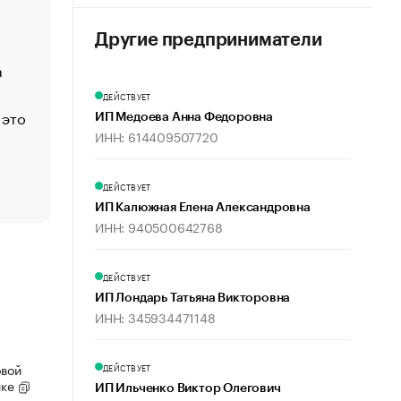
Функции менеджмента: пять ключевых основ эффект
управления
Другие предприниматели
а
ЕС разрешил конфискацию российской нефти — чем
Москва
ДЕЙСТВУЕТ
 это
Стресс обеспеченных людей: почему рост доходов 
ИП Медоева Анна Федоровна
счастья
ИНН: 614409507720
Что обвинения против Павла Дурова значат для Tele
пользователей
ДЕЙСТВУЕТ
ИП Калюжная Елена Александровна
ИНН: 940500642768
ДЕЙСТВУЕТ
ИП Лондарь Татьяна Викторовна
ИНН: 345934471148
овой
ДЕЙСТВУЕТ
ике
ИП Ильченко Виктор Олегович