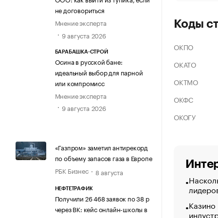
не договориться
Мнение эксперта
Коды с
9 августа 2026
ОКПО
БАРАБАШКА-СТРОЙ
Осина в русской бане:
ОКАТО
идеальный выбор для парной
ОКТМО
или компромисс
Мнение эксперта
ОКФС
9 августа 2026
ОКОГУ
«Газпром» заметил антирекорд
по объему запасов газа в Европе
Интер
РБК Бизнес
8 августа
Насколь
лидеро
НЕФТЕТРАФИК
Получили 26 468 заявок по 38 р
Казино
через ВК: кейс онлайн-школы в
индуст