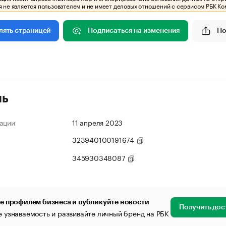
 не является пользователем и не имеет деловых отношений с сервисом РБК Ко
Подписаться на изменения
По
лять страницей
ль
ации
11 апреля 2023
323940100191674
345930348087
е профилем бизнеса и публикуйте новости
Получить дос
 узнаваемость и развивайте личный бренд на РБК