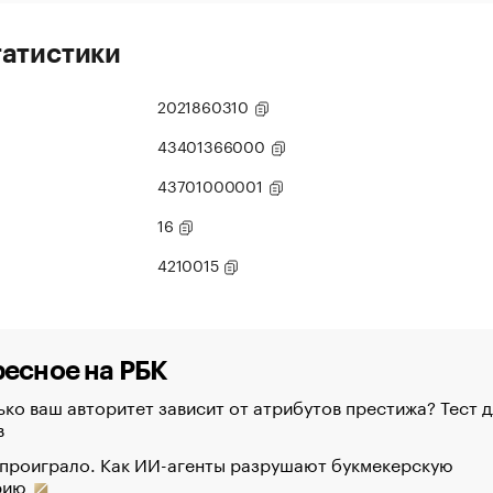
татистики
2021860310
43401366000
43701000001
16
4210015
есное на РБК
ко ваш авторитет зависит от атрибутов престижа? Тест д
в
 проиграло. Как ИИ-агенты разрушают букмекерскую
рию