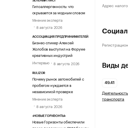
ЗЕЛЁНЫЙ ЛИСТ
Адрес налого
Гипоаллергенность: что
скрывается за модным словом
Мнение эксперта
8 августа 2026
Социал
АССОЦИАЦИЯ ПРЕДПРИНИМАТЕЛЕЙ
Бизнес-спикер Алексей
Регистрацио
Жолобов выступил на Форуме
креативных индустрий
Интервью
8 августа 2026
Виды д
RULIZOR
Почему рынок автомобилей с
49.41
пробегом нуждается в
независимой проверке
Деятельность
транспорта
Мнение эксперта
8 августа 2026
«НОВЫЕ ГОРИЗОНТЫ»
Новые Горизонты обеспечили
пресс-поддержку в СМИ бренду