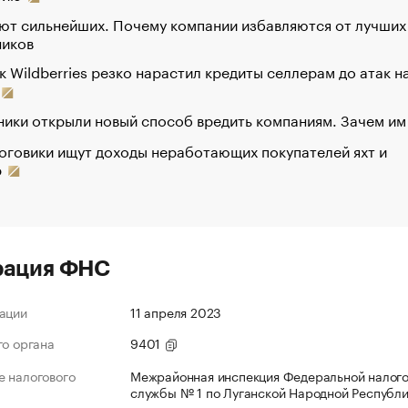
ют сильнейших. Почему компании избавляются от лучших
ников
к Wildberries резко нарастил кредиты селлерам до атак н
ики открыли новый способ вредить компаниям. Зачем им
оговики ищут доходы неработающих покупателей яхт и
р
рация ФНС
ации
11 апреля 2023
го органа
9401
 налогового
Межрайонная инспекция Федеральной налог
службы № 1 по Луганской Народной Республ