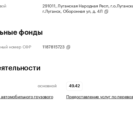
вой
291011, Луганская Народная Респ, г.о.Луганск
г.Луганск, Оборонная ул, д. 4Л
ьные фонды
нный номер СФР
1187815723
еятельности
49.42
ОСНОВНОЙ
 автомобильного грузового
Предоставление услуг по перево