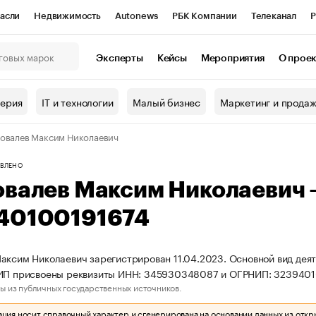
асли
Недвижимость
Autonews
РБК Компании
Телеканал
Р
К Курсы
РБК Life
Тренды
Визионеры
Национальные проекты
Эксперты
Кейсы
Мероприятия
О прое
онный клуб
Исследования
Кредитные рейтинги
Франшизы
Г
терия
IT и технологии
Малый бизнес
Маркетинг и прода
Проверка контрагентов
Политика
Экономика
Бизнес
овалев Максим Николаевич
ы
ВЛЕНО
овалев Максим Николаевич
40100191674
аксим Николаевич зарегистрирован 11.04.2023. Основной вид деят
 ИП присвоены реквизиты ИНН: 345930348087 и ОГРНИП: 3239401
ы из публичных государственных источников.
ия носит справочный характер и сгенерирована на основании данных из откр