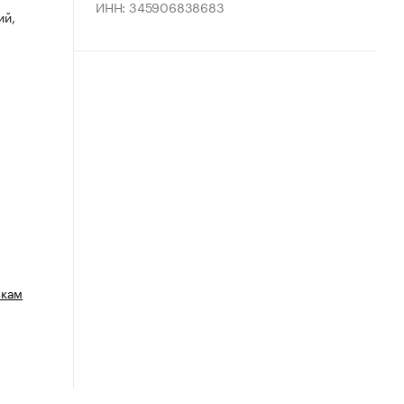
ИНН: 345906838683
ий,
зкам