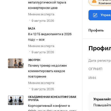
металлургической тары в
Компания
конвертерном цехе
Мнение эксперта
Управ
9 августа 2026
BAZA
Профиль
8 и 12 ГБ видеопамяти в 2026
году — все
Мнение эксперта
Профи
9 августа 2026
Дата регистр
ЭВОТРЕН
Почему тренер не должен
ОГРНИП
комментировать каждое
повторение
ИНН
Мнение эксперта
9 августа 2026
ОБЪЕДИНЕННАЯ КОНСАЛТИНГОВАЯ
Управляйт
ГРУППА
Повышайте
Корпоративный конфликт в
ООО: как выйти из тупика, если