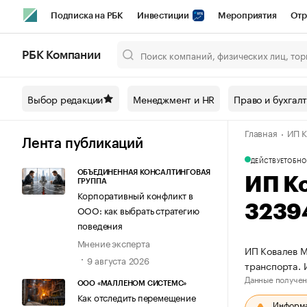
Подписка на РБК
Инвестиции
Мероприятия
Отр
Спорт
Школа управления РБК
РБК Образование
РБ
РБК Компании
Город
Стиль
Крипто
РБК Бизнес-среда
Дискусси
Выбор редакции
Менеджмент и HR
Право и бухгал
Спецпроекты СПб
Конференции СПб
Спецпроекты
Главная
ИП К
Технологии и медиа
Финансы
Рынок наличной валют
Лента публикаций
ДЕЙСТВУЕТ
ОБНО
ОБЪЕДИНЕННАЯ КОНСАЛТИНГОВАЯ
ИП К
ГРУППА
Корпоративный конфликт в
3239
ООО: как выбрать стратегию
поведения
Мнение эксперта
ИП Ковалев М
9 августа 2026
транспорта.
Данные получен
ООО «МАЛЛЕНОМ СИСТЕМС»
Как отследить перемещение
Информац