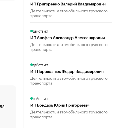
ИП Григоренко Валерий Владимирович
Деятельность автомобильного грузового
транспорта
ДЕЙСТВУЕТ
ИП Анифер Александр Александрович
Деятельность автомобильного грузового
транспорта
ДЕЙСТВУЕТ
ИП Перевознюк Федор Владимирович
Деятельность автомобильного грузового
транспорта
ДЕЙСТВУЕТ
ля
«От спорта тело стареет иначе». Как живет глава ко
ИП Бондарь Юрий Григорьевич
создавшей GTA
Деятельность автомобильного грузового
транспорта
«Деньги будут не нужны»: что рассказал Маск в инт
Economist