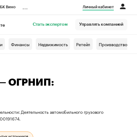
...
БК Вино
Личный кабинет
Стать экспертом
Управлять компанией
кте
азета
жи
Финансы
Недвижимость
Ретейл
Производство
 — ОГРНИП:
ельности: Деятельность автомобильного грузового
00191674.
ытых источников.