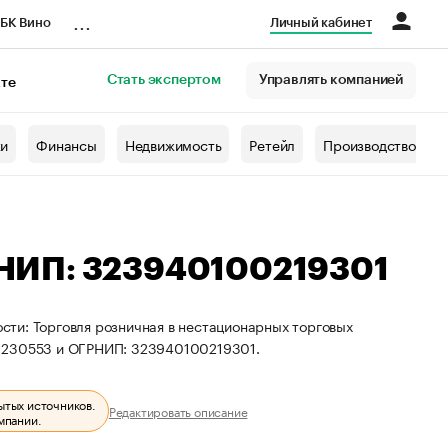
...
БК Вино
Личный кабинет
Стать экспертом
Управлять компанией
кте
азета
жи
Финансы
Недвижимость
Ретейл
Производство
НИП: 323940100219301
ти: Торговля розничная в нестационарных торговых
01230553 и ОГРНИП: 323940100219301.
ытых источников.
Редактировать описание
мпании.