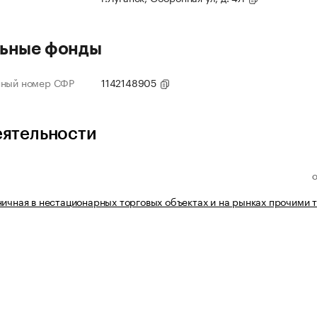
ьные фонды
нный номер СФР
1142148905
еятельности
ничная в нестационарных торговых объектах и на рынках прочими 