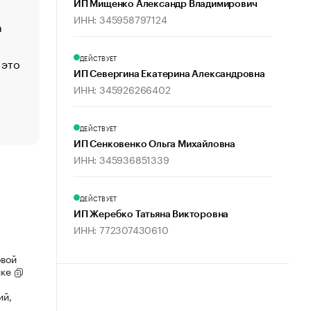
управления
ИП Мищенко Александр Владимирович
ИНН: 345958797124
а
ЕС разрешил конфискацию российской нефти — чем
Москва
ДЕЙСТВУЕТ
 это
Стресс обеспеченных людей: почему рост доходов 
счастья
ИП Севергина Екатерина Александровна
ИНН: 345926266402
Что обвинения против Павла Дурова значат для Tele
пользователей
ДЕЙСТВУЕТ
ИП Сенковенко Ольга Михайловна
ИНН: 345936851339
ДЕЙСТВУЕТ
ИП Жеребко Татьяна Викторовна
ИНН: 772307430610
овой
ике
ий,