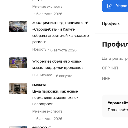
Мнение эксперта
Управ
6 августа 2026
АССОЦИАЦИЯ ПРЕДПРИНИМАТЕЛЕЙ
Профиль
«Стройдебаты» в Калуге
собрали строителей калужского
региона
Профи
Новость
6 августа 2026
Дата регистр
Wildberries объявил о новых
мерах поддержки продавцов
ОГРНИП
РБК Бизнес
6 августа
ИНН
SMARENT
Цена парковки: как новые
нормативы изменят рынок
новостроек
Управляйт
Повышайте
Мнение эксперта
6 августа 2026
ФИЛОСОФТ