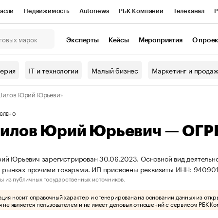
асли
Недвижимость
Autonews
РБК Компании
Телеканал
Р
К Курсы
РБК Life
Тренды
Визионеры
Национальные проекты
Эксперты
Кейсы
Мероприятия
О прое
онный клуб
Исследования
Кредитные рейтинги
Франшизы
Г
терия
IT и технологии
Малый бизнес
Маркетинг и прода
Проверка контрагентов
Политика
Экономика
Бизнес
Шилов Юрий Юрьевич
ы
ВЛЕНО
илов Юрий Юрьевич — ОГР
й Юрьевич зарегистрирован 30.06.2023. Основной вид деятельнос
а рынках прочими товарами. ИП присвоены реквизиты ИНН: 9409
ы из публичных государственных источников.
ия носит справочный характер и сгенерирована на основании данных из откр
 не является пользователем и не имеет деловых отношений с сервисом РБК Ко