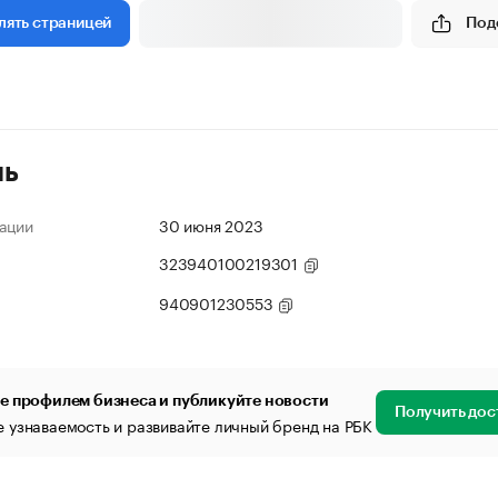
Под
лять страницей
ль
ации
30 июня 2023
323940100219301
940901230553
е профилем бизнеса и публикуйте новости
Получить дос
 узнаваемость и развивайте личный бренд на РБК