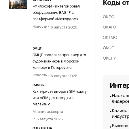
Коды с
«Философт» интегрировал
оборудование BAS-IP с
ОКПО
платформой «Мажордом»
Новость
ОКАТО
6 августа 2026
ОКТМО
ОКФС
ЭМЦТ
ЭМЦТ поставила тренажер для
ОКОГУ
судомехаников в Морской
колледж в Петербурге
Новость
6 августа 2026
Интер
ESIM365
Как туристу выбрать SIM-карту
Насколь
или eSIM для поездки в
лидеро
Малайзию
Казино
Мнение эксперта
индуст
6 августа 2026
Выжива
СПЕКТРДАТА