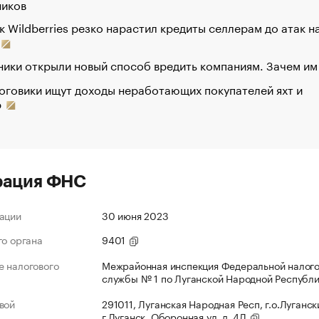
ников
к Wildberries резко нарастил кредиты селлерам до атак н
ики открыли новый способ вредить компаниям. Зачем им
оговики ищут доходы неработающих покупателей яхт и
р
рация ФНС
ации
30 июня 2023
го органа
9401
 налогового
Межрайонная инспекция Федеральной налог
службы № 1 по Луганской Народной Республ
вой
291011, Луганская Народная Респ, г.о.Луганск
г.Луганск, Оборонная ул, д. 4Л