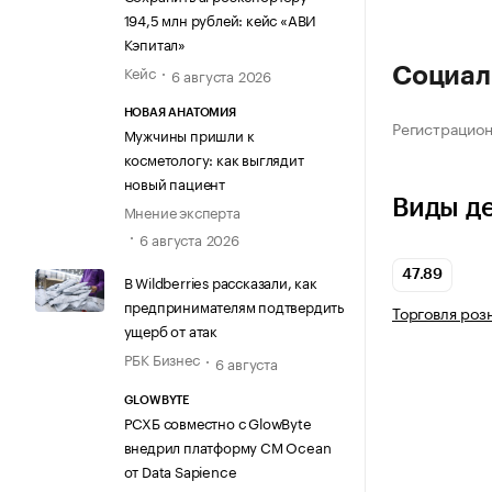
194,5 млн рублей: кейс «АВИ
Кэпитал»
Кейс
Социал
6 августа 2026
НОВАЯ АНАТОМИЯ
Регистрацио
Мужчины пришли к
косметологу: как выглядит
новый пациент
Виды д
Мнение эксперта
6 августа 2026
47.89
В Wildberries рассказали, как
предпринимателям подтвердить
Торговля роз
ущерб от атак
РБК Бизнес
6 августа
GLOWBYTE
РСХБ совместно с GlowByte
внедрил платформу CM Ocean
от Data Sapience