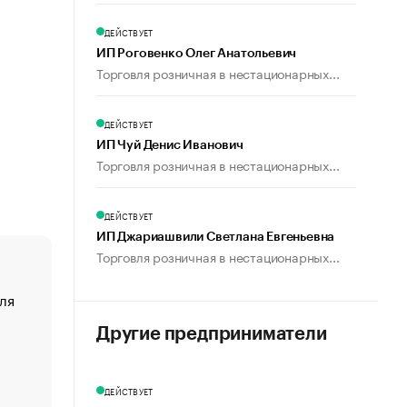
ДЕЙСТВУЕТ
ИП Роговенко Олег Анатольевич
Торговля розничная в нестационарных...
ДЕЙСТВУЕТ
ИП Чуй Денис Иванович
Торговля розничная в нестационарных...
ДЕЙСТВУЕТ
ИП Джариашвили Светлана Евгеньевна
Торговля розничная в нестационарных...
ля
«От спорта тело стареет иначе». Как живет глава ко
создавшей GTA
Другие предприниматели
«Деньги будут не нужны»: что рассказал Маск в инт
Economist
Функции менеджмента: пять ключевых основ эффект
ДЕЙСТВУЕТ