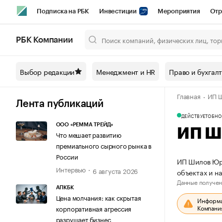
Подписка на РБК
Инвестиции
Мероприятия
Отр
Спорт
Школа управления РБК
РБК Образование
РБ
РБК Компании
Город
Стиль
Крипто
РБК Бизнес-среда
Дискусси
Выбор редакции
Менеджмент и HR
Право и бухгал
Спецпроекты СПб
Конференции СПб
Спецпроекты
Главная
ИП 
Технологии и медиа
Финансы
Рынок наличной валют
Лента публикаций
ДЕЙСТВУЕТ
ОБНО
ООО «РЕММА ТРЕЙД»
ИП Ш
Что мешает развитию
премиального сырного рынка в
России
ИП Шилов Юри
Интервью
6 августа 2026
объектах и н
Данные получен
АПКБК
Цена молчания: как скрытая
Информац
Компания
корпоративная агрессия
разрушает бизнес