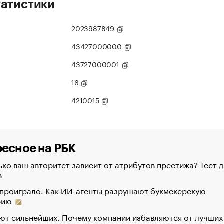
татистики
2023987849
43427000000
43727000001
16
4210015
есное на РБК
ко ваш авторитет зависит от атрибутов престижа? Тест д
в
 проиграло. Как ИИ-агенты разрушают букмекерскую
рию
ют сильнейших. Почему компании избавляются от лучших