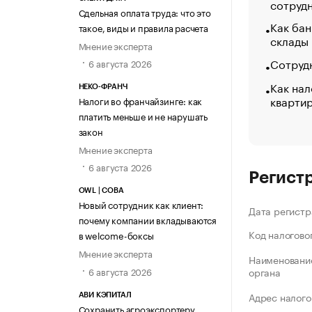
сотруд
Сдельная оплата труда: что это
Как бан
такое, виды и правила расчета
склады
Мнение эксперта
Сотрудн
6 августа 2026
Как нал
НЕКО-ФРАНЧ
кварти
Налоги во франчайзинге: как
платить меньше и не нарушать
закон
Мнение эксперта
6 августа 2026
Регист
OWL | СОВА
Новый сотрудник как клиент:
Дата регистр
почему компании вкладываются
Код налогово
в welcome-боксы
Мнение эксперта
Наименование
6 августа 2026
органа
Адрес налого
АВИ КЭПИТАЛ
Сохранить агроэкспортеру