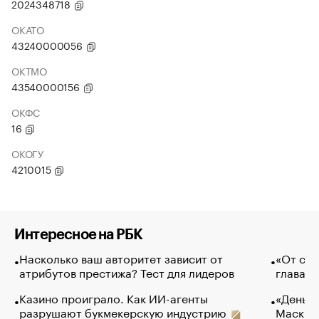
2024348718
ОКАТО
43240000056
ОКТМО
43540000156
ОКФС
16
ОКОГУ
4210015
Интересное на РБК
Насколько ваш авторитет зависит от
«От спо
атрибутов престижа? Тест для лидеров
глава к
Казино проиграло. Как ИИ-агенты
«Деньги
разрушают букмекерскую индустрию
Маск в 