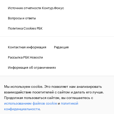
Источник отчетности Контур.Фокус
Вопросы и ответы
Политика Cookies РБК
Контактная информация
Редакция
Рассылка РБК Новости
Информация об ограничениях
Правовая информация
О соблюдении авторских прав
Мы используем cookie. Это позволяет нам анализировать
© АО «РОСБИЗНЕСКОНСАЛТИНГ»,
1995–2026.
Сообщения
и материалы информационного агентства «РБК»
взаимодействие посетителей с сайтом и делать его лучше.
(зарегистрировано Федеральной службой по надзору в сфере
Продолжая пользоваться сайтом, вы соглашаетесь с
связи, информационных технологий и массовых
использованием файлов cookie
и
политикой
коммуникаций (Роскомнадзор) 09.12.2015 за номером ИА
№ФС77-63848) сопровождаются пометкой «РБК». Отдельные
конфиденциальности
.
публикации могут содержать информацию,