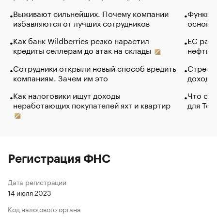
Выживают сильнейших. Почему компании
Функции
избавляются от лучших сотрудников
основ э
Как банк Wildberries резко нарастил
ЕС раз
кредиты селлерам до атак на склады
нефти —
Сотрудники открыли новый способ вредить
Стресс 
компаниям. Зачем им это
доходов
Как налоговики ищут доходы
Что обв
неработающих покупателей яхт и квартир
для Tel
Регистрация ФНС
Дата регистрации
14 июля 2023
Код налогового органа