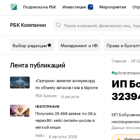
Подписка на РБК
Инвестиции
Мероприятия
Отр
Спорт
Школа управления РБК
РБК Образование
РБ
РБК Компании
Город
Стиль
Крипто
РБК Бизнес-среда
Дискусси
Выбор редакции
Менеджмент и HR
Право и бухгал
Спецпроекты СПб
Конференции СПб
Спецпроекты
Главная
ИП Б
Технологии и медиа
Финансы
Рынок наличной валют
Лента публикаций
ДЕЙСТВУЕТ
ОБНО
«Газпром» заметил антирекорд
ИП Б
по объему запасов газа в Европе
РБК Бизнес
3239
8 августа
НЕФТЕТРАФИК
Получили 26 468 заявок по 38 р
ИП Бобровник
через ВК: кейс онлайн-школы в
неспециализ
мягкой нише
Данные получен
Кейс
8 августа 2026
Информац