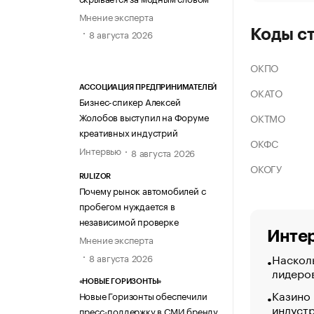
Мнение эксперта
Коды с
8 августа 2026
ОКПО
АССОЦИАЦИЯ ПРЕДПРИНИМАТЕЛЕЙ
ОКАТО
Бизнес-спикер Алексей
Жолобов выступил на Форуме
ОКТМО
креативных индустрий
ОКФС
Интервью
8 августа 2026
ОКОГУ
RULIZOR
Почему рынок автомобилей с
пробегом нуждается в
независимой проверке
Интер
Мнение эксперта
Насколь
8 августа 2026
лидеро
«НОВЫЕ ГОРИЗОНТЫ»
Казино
Новые Горизонты обеспечили
индуст
пресс-поддержку в СМИ бренду