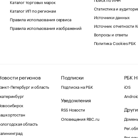
Каталог торговых марок
Статистика и аудитори
Каталог ИП по регионам
Источники данных
Правила использования сервиса
Источник отчетности 
Правила использования изображений
Вопросы и ответы
Политика Cookies РБК
Новости регионов
Подписки
РБК Н
анкт-Петербург и область
Подписка на РБК
iOS
катеринбург
Androi
Уведомления
Новосибирск
Други
RSS Новости
Башкортостан
Оповещения RBC.ru
Домены
ологодская область
Рег.об
Калининград
Рег.ре