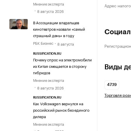
Мнение эксперта
Адрес налого
8 августа 2026
В Ассоциации владельцев
кинотеатров назвали «самый
Социал
страшный день» в году
РБК Бизнес
8 августа
Регистрацио
RUSSIFICATION.RU
Почему спрос на электромобили
из Китая смещается в сторону
Виды д
гибридов
Мнение эксперта
47.19
8 августа 2026
Торговля роз
RUSSIFICATION.RU
Как Volkswagen вернулся на
российский рынок без единого
дилера
Мнение эксперта