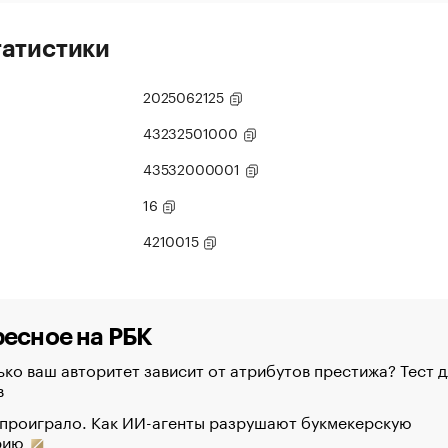
татистики
2025062125
43232501000
43532000001
16
4210015
есное на РБК
ко ваш авторитет зависит от атрибутов престижа? Тест д
в
 проиграло. Как ИИ-агенты разрушают букмекерскую
рию