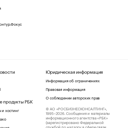
я
Контур.Фокус
овости
Юридическая информация
Информация об ограничениях
d
Правовая информация
О соблюдении авторских прав
е продукты РБК
© АО «РОСБИЗНЕСКОНСАЛТИНГ»,
 и хостинг
1995–2026.
Сообщения и материалы
информационного агентства «РБК»
лако
(зарегистрировано Федеральной
службой по надзору в сфере связи,
шения