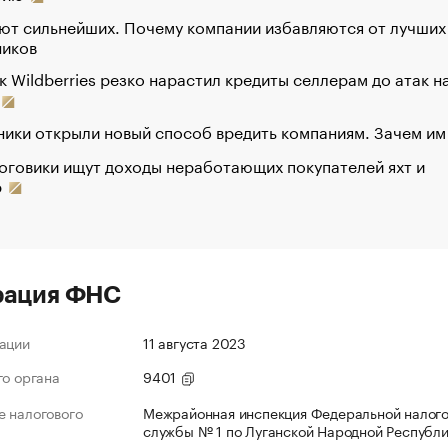
ют сильнейших. Почему компании избавляются от лучших
ников
к Wildberries резко нарастил кредиты селлерам до атак н
ики открыли новый способ вредить компаниям. Зачем им
оговики ищут доходы неработающих покупателей яхт и
р
рация ФНС
ации
11 августа 2023
го органа
9401
 налогового
Межрайонная инспекция Федеральной налог
службы № 1 по Луганской Народной Республ