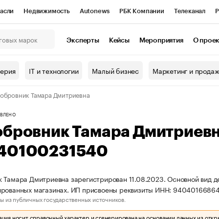
асли
Недвижимость
Autonews
РБК Компании
Телеканал
Р
К Курсы
РБК Life
Тренды
Визионеры
Национальные проекты
Эксперты
Кейсы
Мероприятия
О прое
онный клуб
Исследования
Кредитные рейтинги
Франшизы
Г
терия
IT и технологии
Малый бизнес
Маркетинг и прода
Проверка контрагентов
Политика
Экономика
Бизнес
обровник Тамара Дмитриевна
ы
ВЛЕНО
обровник Тамара Дмитриев
40100231540
 Тамара Дмитриевна зарегистрирован 11.08.2023. Основной вид де
ированных магазинах. ИП присвоены реквизиты ИНН: 9404016686
ы из публичных государственных источников.
ия носит справочный характер и сгенерирована на основании данных из откр