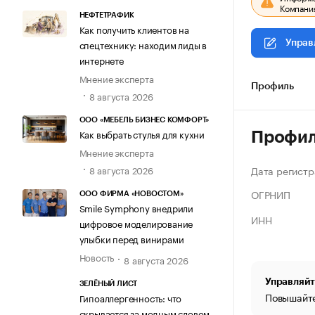
Компания
НЕФТЕТРАФИК
Как получить клиентов на
спецтехнику: находим лиды в
Управ
интернете
Мнение эксперта
Профиль
8 августа 2026
ООО «МЕБЕЛЬ БИЗНЕС КОМФОРТ»
Как выбрать стулья для кухни
Профи
Мнение эксперта
Дата регистр
8 августа 2026
ОГРНИП
ООО ФИРМА «НОВОСТОМ»
Smile Symphony внедрили
ИНН
цифровое моделирование
улыбки перед винирами
Новость
8 августа 2026
Управляйт
ЗЕЛЁНЫЙ ЛИСТ
Повышайте
Гипоаллергенность: что
скрывается за модным словом