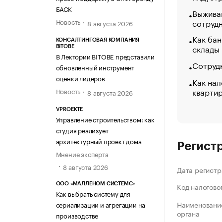
БАСК
Выжива
Новость
сотруд
8 августа 2026
Как бан
КОНСАЛТИНГОВАЯ КОМПАНИЯ
склады
BITOBE
В Лектории BITOBE представили
Сотрудн
обновленный инструмент
оценки лидеров
Как нал
кварти
Новость
8 августа 2026
VPROEKTE
Управление строительством: как
студия реализует
архитектурный проект дома
Регист
Мнение эксперта
8 августа 2026
Дата регистр
ООО «МАЛЛЕНОМ СИСТЕМС»
Код налогово
Как выбрать систему для
Наименование
сериализации и агрегации на
органа
производстве