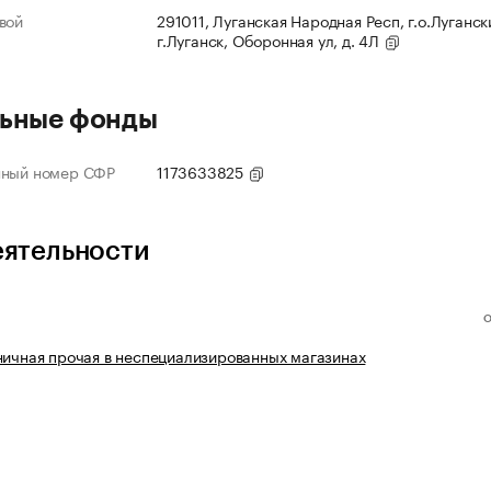
вой
291011, Луганская Народная Респ, г.о.Луганск
г.Луганск, Оборонная ул, д. 4Л
ьные фонды
нный номер СФР
1173633825
еятельности
ничная прочая в неспециализированных магазинах