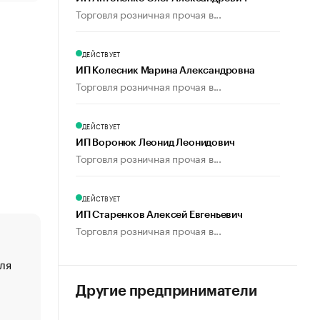
Торговля розничная прочая в...
ДЕЙСТВУЕТ
ИП Колесник Марина Александровна
Торговля розничная прочая в...
ДЕЙСТВУЕТ
ИП Воронюк Леонид Леонидович
Торговля розничная прочая в...
ДЕЙСТВУЕТ
ИП Старенков Алексей Евгеньевич
Торговля розничная прочая в...
ля
«От спорта тело стареет иначе». Как живет глава ко
создавшей GTA
Другие предприниматели
«Деньги будут не нужны»: что рассказал Маск в инт
Economist