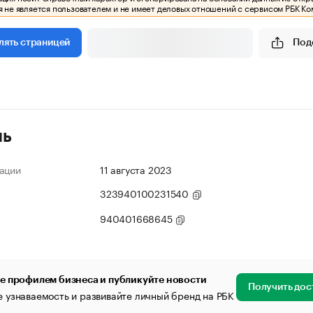
 не является пользователем и не имеет деловых отношений с сервисом РБК Ко
Под
лять страницей
ль
ации
11 августа 2023
323940100231540
940401668645
е профилем бизнеса и публикуйте новости
Получить дос
 узнаваемость и развивайте личный бренд на РБК