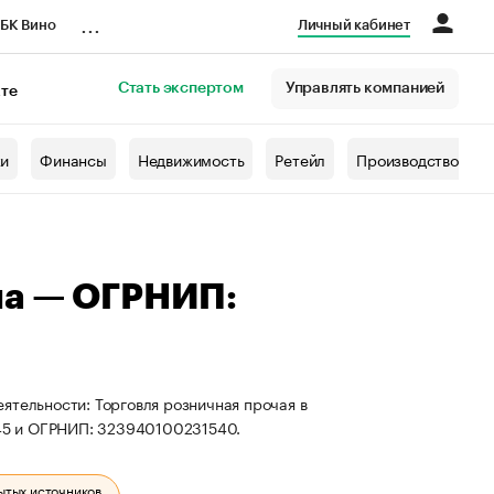
...
БК Вино
Личный кабинет
Стать экспертом
Управлять компанией
кте
азета
жи
Финансы
Недвижимость
Ретейл
Производство
на — ОГРНИП:
ятельности: Торговля розничная прочая в
45 и ОГРНИП: 323940100231540.
ытых источников.