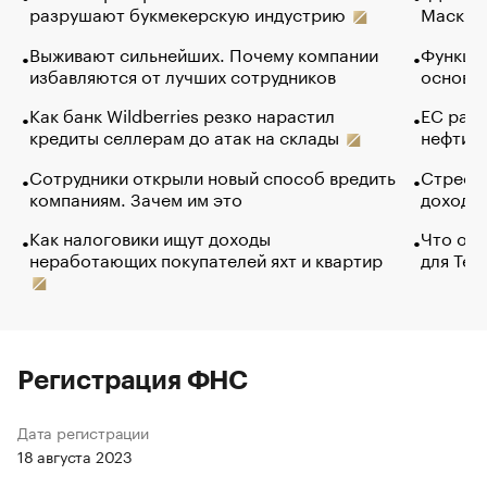
разрушают букмекерскую индустрию
Маск в 
Выживают сильнейших. Почему компании
Функции
избавляются от лучших сотрудников
основ э
Как банк Wildberries резко нарастил
ЕС раз
кредиты селлерам до атак на склады
нефти —
Сотрудники открыли новый способ вредить
Стресс 
компаниям. Зачем им это
доходов
Как налоговики ищут доходы
Что обв
неработающих покупателей яхт и квартир
для Tel
Регистрация ФНС
Дата регистрации
18 августа 2023