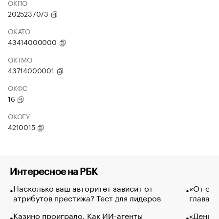
ОКПО
2025237073
ОКАТО
43414000000
ОКТМО
43714000001
ОКФС
16
ОКОГУ
4210015
Интересное на РБК
Насколько ваш авторитет зависит от
«От спо
атрибутов престижа? Тест для лидеров
глава к
Казино проиграло. Как ИИ-агенты
«Деньги