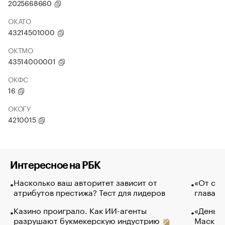
2025668660
ОКАТО
43214501000
ОКТМО
43514000001
ОКФС
16
ОКОГУ
4210015
Интересное на РБК
Насколько ваш авторитет зависит от
«От спо
атрибутов престижа? Тест для лидеров
глава к
Казино проиграло. Как ИИ-агенты
«Деньги
разрушают букмекерскую индустрию
Маск в 