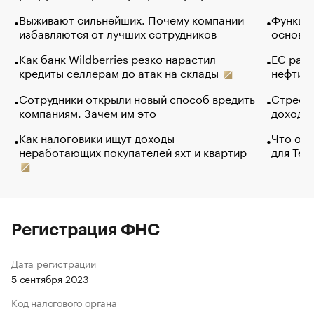
Выживают сильнейших. Почему компании
Функции
избавляются от лучших сотрудников
основ э
Как банк Wildberries резко нарастил
ЕС раз
кредиты селлерам до атак на склады
нефти —
Сотрудники открыли новый способ вредить
Стресс 
компаниям. Зачем им это
доходов
Как налоговики ищут доходы
Что обв
неработающих покупателей яхт и квартир
для Tel
Регистрация ФНС
Дата регистрации
5 сентября 2023
Код налогового органа