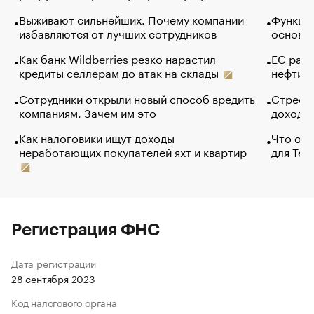
Выживают сильнейших. Почему компании
Функции
избавляются от лучших сотрудников
основ э
Как банк Wildberries резко нарастил
ЕС раз
кредиты селлерам до атак на склады
нефти —
Сотрудники открыли новый способ вредить
Стресс 
компаниям. Зачем им это
доходов
Как налоговики ищут доходы
Что обв
неработающих покупателей яхт и квартир
для Tel
Регистрация ФНС
Дата регистрации
28 сентября 2023
Код налогового органа