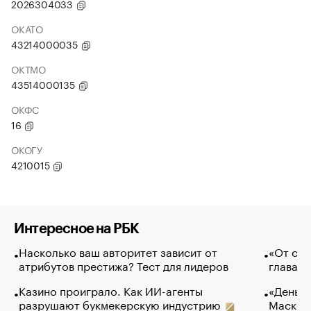
2026304033
ОКАТО
43214000035
ОКТМО
43514000135
ОКФС
16
ОКОГУ
4210015
Интересное на РБК
Насколько ваш авторитет зависит от
«От спо
атрибутов престижа? Тест для лидеров
глава к
Казино проиграло. Как ИИ-агенты
«Деньги
разрушают букмекерскую индустрию
Маск в 