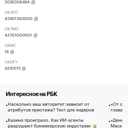
2026306494
ОКАТО
43401363000
ОКТМО
43701000001
ОКФС
16
ОКОГУ
4210015
Интересное на РБК
Насколько ваш авторитет зависит от
«От спо
атрибутов престижа? Тест для лидеров
глава к
Казино проиграло. Как ИИ-агенты
«Деньги
разрушают букмекерскую индустрию
Маск в 