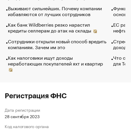
Выживают сильнейших. Почему компании
Функции
избавляются от лучших сотрудников
основ э
Как банк Wildberries резко нарастил
ЕС раз
кредиты селлерам до атак на склады
нефти —
Сотрудники открыли новый способ вредить
Стресс 
компаниям. Зачем им это
доходов
Как налоговики ищут доходы
Что обв
неработающих покупателей яхт и квартир
для Tel
Регистрация ФНС
Дата регистрации
28 сентября 2023
Код налогового органа