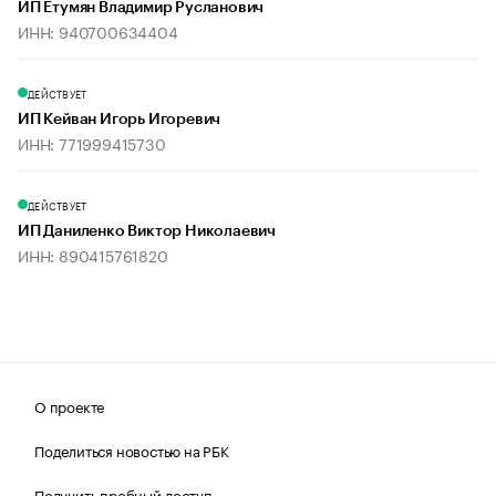
ИП Етумян Владимир Русланович
ИНН: 940700634404
ДЕЙСТВУЕТ
ИП Кейван Игорь Игоревич
ИНН: 771999415730
ДЕЙСТВУЕТ
ИП Даниленко Виктор Николаевич
ИНН: 890415761820
О проекте
Поделиться новостью на РБК
Получить пробный доступ