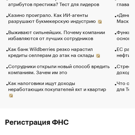
атрибутов престижа? Тест для лидеров
глава к
Казино проиграло. Как ИИ-агенты
«Деньги
разрушают букмекерскую индустрию
Маск в 
Выживают сильнейших. Почему компании
Функции
избавляются от лучших сотрудников
основ э
Как банк Wildberries резко нарастил
ЕС раз
кредиты селлерам до атак на склады
нефти —
Сотрудники открыли новый способ вредить
Стресс 
компаниям. Зачем им это
доходов
Как налоговики ищут доходы
Что обв
неработающих покупателей яхт и квартир
для Tel
Регистрация ФНС