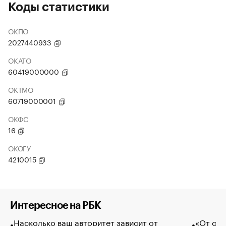
Коды статистики
ОКПО
2027440933
ОКАТО
60419000000
ОКТМО
60719000001
ОКФС
16
ОКОГУ
4210015
Интересное на РБК
Насколько ваш авторитет зависит от
«От спо