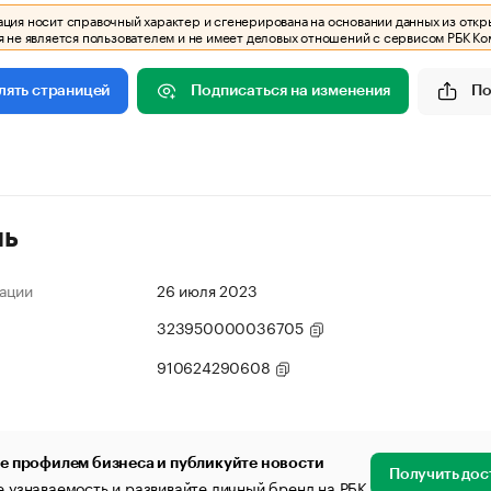
ия носит справочный характер и сгенерирована на основании данных из откр
 не является пользователем и не имеет деловых отношений с сервисом РБК Ко
Подписаться на изменения
По
лять страницей
ль
ации
26 июля 2023
323950000036705
910624290608
е профилем бизнеса и публикуйте новости
Получить дос
 узнаваемость и развивайте личный бренд на РБК