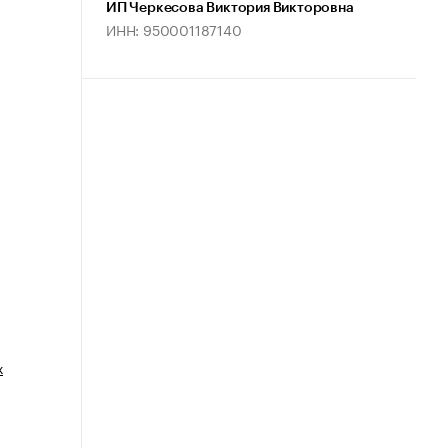
ИП Черкесова Виктория Викторовна
ИНН: 950001187140
х