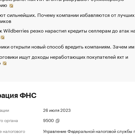
рию
ют сильнейших. Почему компании избавляются от лучших
ников
к Wildberries резко нарастил кредиты селлерам до атак н
ики открыли новый способ вредить компаниям. Зачем им
оговики ищут доходы неработающих покупателей яхт и
р
рация ФНС
ации
26 июля 2023
го органа
9500
 налогового
Управление Федеральной налоговой службы 