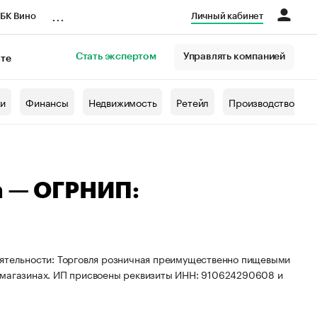
...
БК Вино
Личный кабинет
Стать экспертом
Управлять компанией
кте
азета
жи
Финансы
Недвижимость
Ретейл
Производство
а — ОГРНИП:
еятельности: Торговля розничная преимущественно пищевыми
х магазинах. ИП присвоены реквизиты ИНН: 910624290608 и