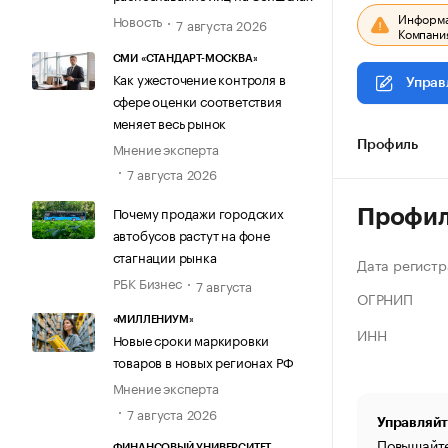
Информац
Новость
7 августа 2026
Компания
СМИ «СТАНДАРТ-МОСКВА»
Как ужесточение контроля в
Управ
сфере оценки соответствия
меняет весь рынок
Мнение эксперта
Профиль
7 августа 2026
Почему продажи городских
Профи
автобусов растут на фоне
стагнации рынка
Дата регистр
РБК Бизнес
7 августа
ОГРНИП
«МИЛЛЕНИУМ»
ИНН
Новые сроки маркировки
товаров в новых регионах РФ
Мнение эксперта
7 августа 2026
Управляйт
Повышайте
ФИНАНСОВЫЙ УНИВЕРСИТЕТ,