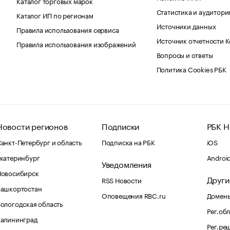
Каталог торговых марок
Статистика и аудитори
Каталог ИП по регионам
Источники данных
Правила использования сервиса
Источник отчетности 
Правила использования изображений
Вопросы и ответы
Политика Cookies РБК
Новости регионов
Подписки
РБК Н
анкт-Петербург и область
Подписка на РБК
iOS
катеринбург
Androi
Уведомления
Новосибирск
Други
RSS Новости
Башкортостан
Оповещения RBC.ru
Домены
ологодская область
Рег.об
Калининград
Рег.ре