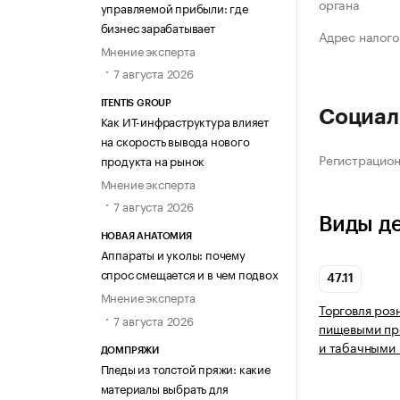
органа
управляемой прибыли: где
бизнес зарабатывает
Адрес налого
Мнение эксперта
7 августа 2026
ITENTIS GROUP
Социал
Как ИТ-инфраструктура влияет
на скорость вывода нового
Регистрацио
продукта на рынок
Мнение эксперта
7 августа 2026
Виды д
НОВАЯ АНАТОМИЯ
Аппараты и уколы: почему
спрос смещается и в чем подвох
47.11
Мнение эксперта
Торговля роз
7 августа 2026
пищевыми про
и табачными 
ДОМПРЯЖИ
Пледы из толстой пряжи: какие
материалы выбрать для