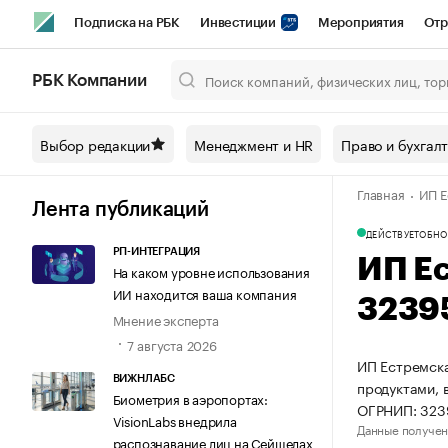
Подписка на РБК
Инвестиции
Мероприятия
Отр
Спорт
Школа управления РБК
РБК Образование
РБ
РБК Компании
Город
Стиль
Крипто
РБК Бизнес-среда
Дискусси
Выбор редакции
Менеджмент и HR
Право и бухгал
Спецпроекты СПб
Конференции СПб
Спецпроекты
Главная
ИП Е
Технологии и медиа
Финансы
Рынок наличной валют
Лента публикаций
ДЕЙСТВУЕТ
ОБНО
РП-ИНТЕГРАЦИЯ
ИП Е
На каком уровне использования
ИИ находится ваша компания
3239
Мнение эксперта
7 августа 2026
ИП Естремска
ВИЖНЛАБС
продуктами, 
Биометрия в аэропортах:
ОГРНИП: 32
VisionLabs внедрила
Данные получен
распознавание лиц на Сейшелах