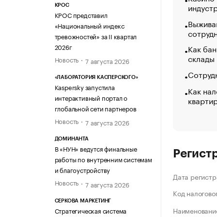
индуст
КРОС
КРОС представил
Выжива
«Национальный индекс
сотруд
тревожностей» за II квартал
2026г
Как бан
склады
Новость
7 августа 2026
Сотрудн
«ЛАБОРАТОРИЯ КАСПЕРСКОГО»
Kaspersky запустила
Как нал
интерактивный портал о
кварти
глобальной сети партнеров
Новость
7 августа 2026
ДОМИНАНТА
В «НУН» ведутся финальные
Регист
работы по внутренним системам
и благоустройству
Дата регистр
Новость
7 августа 2026
Код налогово
СЕРКОВА МАРКЕТИНГ
Наименование
Стратегическая система