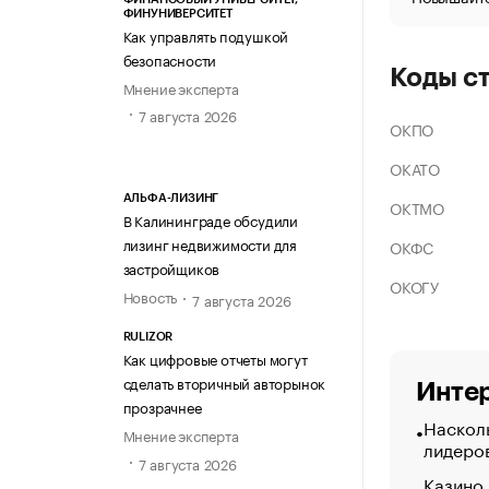
ФИНУНИВЕРСИТЕТ
Как управлять подушкой
безопасности
Коды с
Мнение эксперта
7 августа 2026
ОКПО
ОКАТО
АЛЬФА-ЛИЗИНГ
ОКТМО
В Калининграде обсудили
лизинг недвижимости для
ОКФС
застройщиков
ОКОГУ
Новость
7 августа 2026
RULIZOR
Как цифровые отчеты могут
сделать вторичный авторынок
Интер
прозрачнее
Насколь
Мнение эксперта
лидеро
7 августа 2026
Казино