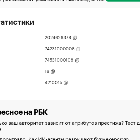
татистики
2024626378
74231000008
74531000108
16
4210015
есное на РБК
ко ваш авторитет зависит от атрибутов престижа? Тест д
в
 проиграло. Как ИИ-агенты разрушают букмекерскую