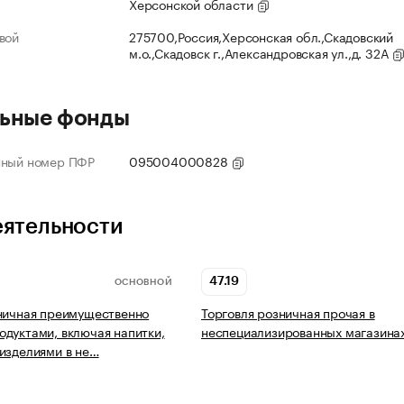
Херсонской области
вой
275700,Россия,Херсонская обл.,Скадовский
м.о.,Скадовск г.,Александровская ул.,д. 32А
ьные фонды
нный номер ПФР
095004000828
еятельности
47.19
ОСНОВНОЙ
ничная преимущественно
Торговля розничная прочая в
дуктами, включая напитки,
неспециализированных магазина
изделиями в не…