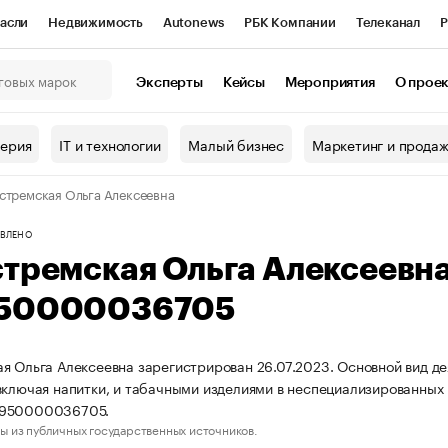
асли
Недвижимость
Autonews
РБК Компании
Телеканал
Р
К Курсы
РБК Life
Тренды
Визионеры
Национальные проекты
Эксперты
Кейсы
Мероприятия
О прое
онный клуб
Исследования
Кредитные рейтинги
Франшизы
Г
терия
IT и технологии
Малый бизнес
Маркетинг и прода
Проверка контрагентов
Политика
Экономика
Бизнес
стремская Ольга Алексеевна
ы
ВЛЕНО
стремская Ольга Алексеевн
50000036705
я Ольга Алексеевна зарегистрирован 26.07.2023. Основной вид д
включая напитки, и табачными изделиями в неспециализированны
3950000036705.
ы из публичных государственных источников.