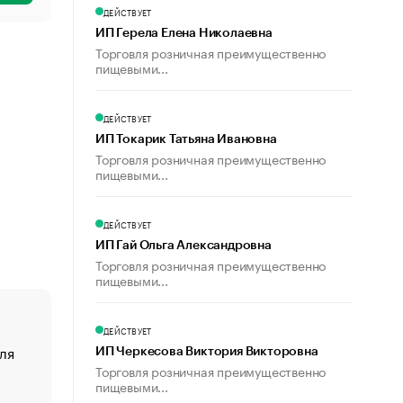
ДЕЙСТВУЕТ
ИП Герела Елена Николаевна
Торговля розничная преимущественно
пищевыми...
ДЕЙСТВУЕТ
ИП Токарик Татьяна Ивановна
Торговля розничная преимущественно
пищевыми...
ДЕЙСТВУЕТ
ИП Гай Ольга Александровна
Торговля розничная преимущественно
пищевыми...
ДЕЙСТВУЕТ
ля
«От спорта тело стареет иначе». Как живет глава ко
ИП Черкесова Виктория Викторовна
создавшей GTA
Торговля розничная преимущественно
пищевыми...
«Деньги будут не нужны»: что рассказал Маск в инт