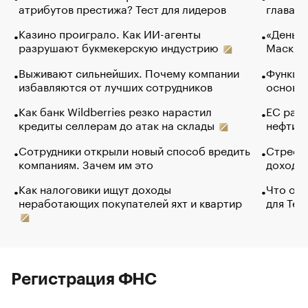
атрибутов престижа? Тест для лидеров
глава к
Казино проиграло. Как ИИ-агенты
«Деньги
разрушают букмекерскую индустрию
Маск в 
Выживают сильнейших. Почему компании
Функции
избавляются от лучших сотрудников
основ э
Как банк Wildberries резко нарастил
ЕС раз
кредиты селлерам до атак на склады
нефти —
Сотрудники открыли новый способ вредить
Стресс 
компаниям. Зачем им это
доходов
Как налоговики ищут доходы
Что обв
неработающих покупателей яхт и квартир
для Tel
Регистрация ФНС