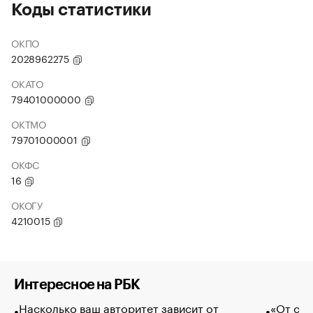
Коды статистики
ОКПО
2028962275
ОКАТО
79401000000
ОКТМО
79701000001
ОКФС
16
ОКОГУ
4210015
Интересное на РБК
Насколько ваш авторитет зависит от
«От спо