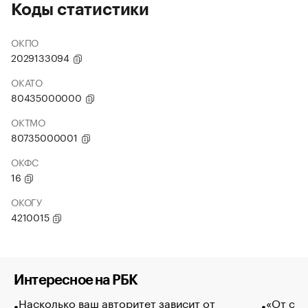
Коды статистики
ОКПО
2029133094
ОКАТО
80435000000
ОКТМО
80735000001
ОКФС
16
ОКОГУ
4210015
Интересное на РБК
Насколько ваш авторитет зависит от
«От спо