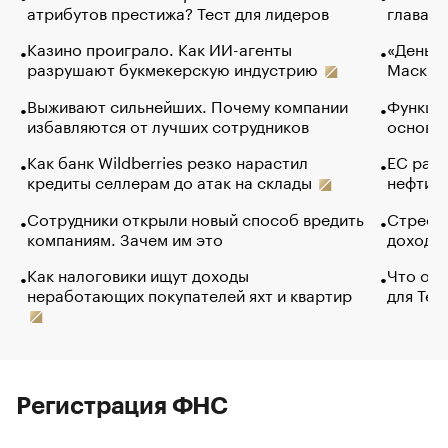
атрибутов престижа? Тест для лидеров
глава к
Казино проиграло. Как ИИ-агенты
«Деньги
разрушают букмекерскую индустрию
Маск в 
Выживают сильнейших. Почему компании
Функции
избавляются от лучших сотрудников
основ э
Как банк Wildberries резко нарастил
ЕС раз
кредиты селлерам до атак на склады
нефти —
Сотрудники открыли новый способ вредить
Стресс 
компаниям. Зачем им это
доходов
Как налоговики ищут доходы
Что обв
неработающих покупателей яхт и квартир
для Tel
Регистрация ФНС