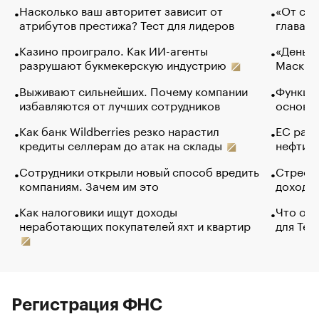
Насколько ваш авторитет зависит от
«От спо
атрибутов престижа? Тест для лидеров
глава к
Казино проиграло. Как ИИ-агенты
«Деньги
разрушают букмекерскую индустрию
Маск в 
Выживают сильнейших. Почему компании
Функции
избавляются от лучших сотрудников
основ э
Как банк Wildberries резко нарастил
ЕС раз
кредиты селлерам до атак на склады
нефти —
Сотрудники открыли новый способ вредить
Стресс 
компаниям. Зачем им это
доходов
Как налоговики ищут доходы
Что обв
неработающих покупателей яхт и квартир
для Tel
Регистрация ФНС