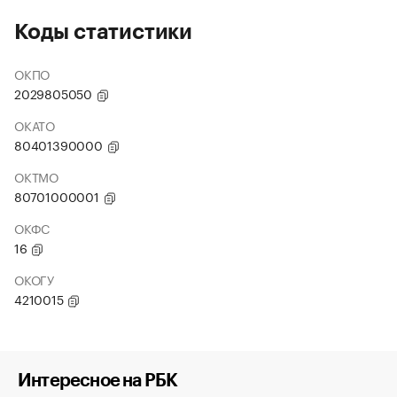
Коды статистики
ОКПО
2029805050
ОКАТО
80401390000
ОКТМО
80701000001
ОКФС
16
ОКОГУ
4210015
Интересное на РБК