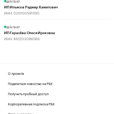
ДЕЙСТВУЕТ
ИП Ильясов Радмир Хамитович
ИНН: 020100591590
ДЕЙСТВУЕТ
ИП Герасёва Олеся Ирековна
ИНН: 861203086566
О проекте
Поделиться новостью на РБК
Получить пробный доступ
Корпоративная подписка РБК
Стать экспертом