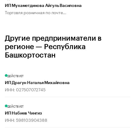
ИП Мухаметдинова Айгуль Василовна
Торговля розничная по почте...
Другие предприниматели в
регионе — Республика
Башкортостан
ДЕЙСТВУЕТ
ИП Драгун Наталья Михайловна
ИНН: 027507072745
ДЕЙСТВУЕТ
ИП Набиев Чингиз
ИНН: 598103904388