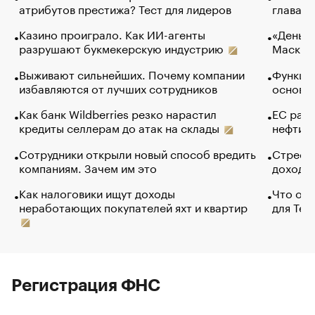
атрибутов престижа? Тест для лидеров
глава к
Казино проиграло. Как ИИ-агенты
«Деньги
разрушают букмекерскую индустрию
Маск в 
Выживают сильнейших. Почему компании
Функции
избавляются от лучших сотрудников
основ э
Как банк Wildberries резко нарастил
ЕС раз
кредиты селлерам до атак на склады
нефти —
Сотрудники открыли новый способ вредить
Стресс 
компаниям. Зачем им это
доходов
Как налоговики ищут доходы
Что обв
неработающих покупателей яхт и квартир
для Tel
Регистрация ФНС