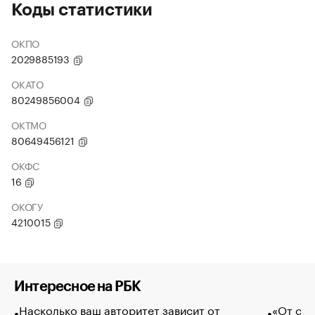
Коды статистики
ОКПО
2029885193
ОКАТО
80249856004
ОКТМО
80649456121
ОКФС
16
ОКОГУ
4210015
Интересное на РБК
Насколько ваш авторитет зависит от
«От спо