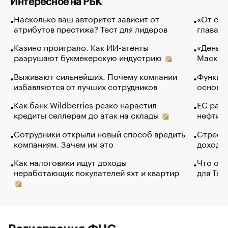
Интересное на РБК
Насколько ваш авторитет зависит от
«От спо
атрибутов престижа? Тест для лидеров
глава к
Казино проиграло. Как ИИ-агенты
«Деньги
разрушают букмекерскую индустрию
Маск в 
Выживают сильнейших. Почему компании
Функции
избавляются от лучших сотрудников
основ э
Как банк Wildberries резко нарастил
ЕС раз
кредиты селлерам до атак на склады
нефти —
Сотрудники открыли новый способ вредить
Стресс 
компаниям. Зачем им это
доходов
Как налоговики ищут доходы
Что обв
неработающих покупателей яхт и квартир
для Tel