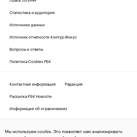
Статистика и аудитория
Источники данных
Источник отчетности Контур.Фокус
Вопросы и ответы
Политика Cookies РБК
Контактная информация
Редакция
Рассылка РБК Новости
Информация об ограничениях
Правовая информация
О соблюдении авторских прав
Мы используем cookie. Это позволяет нам анализировать
© АО «РОСБИЗНЕСКОНСАЛТИНГ»,
1995–2026.
Сообщения
и материалы информационного агентства «РБК»