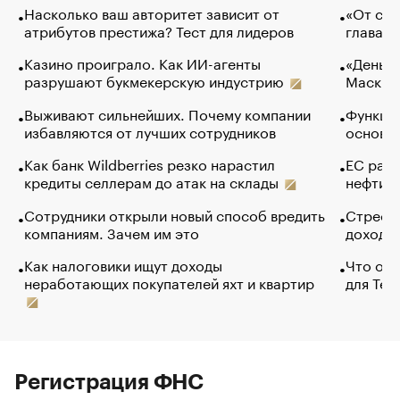
Насколько ваш авторитет зависит от
«От спо
атрибутов престижа? Тест для лидеров
глава к
Казино проиграло. Как ИИ-агенты
«Деньги
разрушают букмекерскую индустрию
Маск в 
Выживают сильнейших. Почему компании
Функции
избавляются от лучших сотрудников
основ э
Как банк Wildberries резко нарастил
ЕС раз
кредиты селлерам до атак на склады
нефти —
Сотрудники открыли новый способ вредить
Стресс 
компаниям. Зачем им это
доходов
Как налоговики ищут доходы
Что обв
неработающих покупателей яхт и квартир
для Tel
Регистрация ФНС