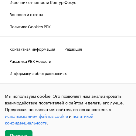
Источник отчетности Контур.Фокус
Вопросы и ответы
Политика Cookies РБК
Контактная информация
Редакция
Рассылка РБК Новости
Информация об ограничениях
Правовая информация
О соблюдении авторских прав
Мы используем cookie. Это позволяет нам анализировать
© АО «РОСБИЗНЕСКОНСАЛТИНГ»,
1995–2026.
Сообщения
и материалы информационного агентства «РБК»
взаимодействие посетителей с сайтом и делать его лучше.
(зарегистрировано Федеральной службой по надзору в сфере
Продолжая пользоваться сайтом, вы соглашаетесь с
связи, информационных технологий и массовых
использованием файлов cookie
и
политикой
коммуникаций (Роскомнадзор) 09.12.2015 за номером ИА
№ФС77-63848) сопровождаются пометкой «РБК». Отдельные
конфиденциальности
.
публикации могут содержать информацию,
не предназначенную для пользователей
до 18 лет.
companycardsfeedback@rbc.ru