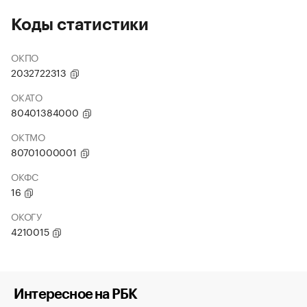
Коды статистики
ОКПО
2032722313
ОКАТО
80401384000
ОКТМО
80701000001
ОКФС
16
ОКОГУ
4210015
Интересное на РБК