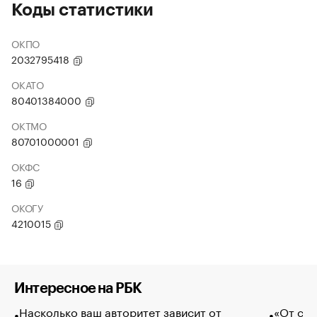
Коды статистики
ОКПО
2032795418
ОКАТО
80401384000
ОКТМО
80701000001
ОКФС
16
ОКОГУ
4210015
Интересное на РБК
Насколько ваш авторитет зависит от
«От спо