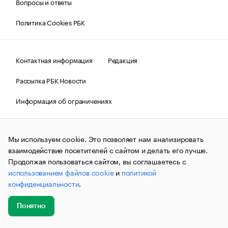
Вопросы и ответы
Политика Cookies РБК
Контактная информация
Редакция
Рассылка РБК Новости
Информация об ограничениях
Правовая информация
О соблюдении авторских прав
Мы используем cookie. Это позволяет нам анализировать
© АО «РОСБИЗНЕСКОНСАЛТИНГ»,
1995–2026.
Сообщения
и материалы информационного агентства «РБК»
взаимодействие посетителей с сайтом и делать его лучше.
(зарегистрировано Федеральной службой по надзору в сфере
Продолжая пользоваться сайтом, вы соглашаетесь с
связи, информационных технологий и массовых
использованием файлов cookie
и
политикой
коммуникаций (Роскомнадзор) 09.12.2015 за номером ИА
№ФС77-63848) сопровождаются пометкой «РБК». Отдельные
конфиденциальности
.
публикации могут содержать информацию,
не предназначенную для пользователей
до 18 лет.
companycardsfeedback@rbc.ru
Понятно
Добавить
Главное
Эксперты
Кейсы
Мероприятия
новость