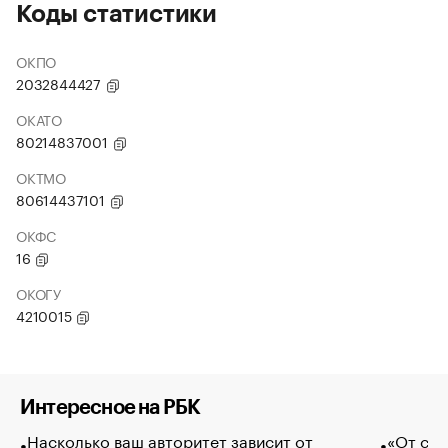
Коды статистики
ОКПО
2032844427
ОКАТО
80214837001
ОКТМО
80614437101
ОКФС
16
ОКОГУ
4210015
Интересное на РБК
Насколько ваш авторитет зависит от
«От спо