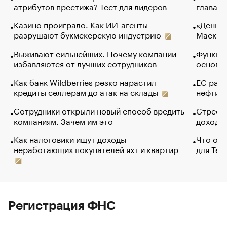
атрибутов престижа? Тест для лидеров
глава к
Казино проиграло. Как ИИ-агенты
«Деньги
разрушают букмекерскую индустрию
Маск в 
Выживают сильнейших. Почему компании
Функции
избавляются от лучших сотрудников
основ э
Как банк Wildberries резко нарастил
ЕС раз
кредиты селлерам до атак на склады
нефти —
Сотрудники открыли новый способ вредить
Стресс 
компаниям. Зачем им это
доходов
Как налоговики ищут доходы
Что обв
неработающих покупателей яхт и квартир
для Tel
Регистрация ФНС