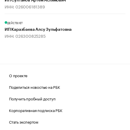
ИП Султанов Артем Аслямович
ИНН: 026006181389
ДЕЙСТВУЕТ
ИП Каразбаева Алсу Зульфатовна
ИНН: 026300825285
О проекте
Поделиться новостью на РБК
Получить пробный доступ
Корпоративная подписка РБК
Стать экспертом