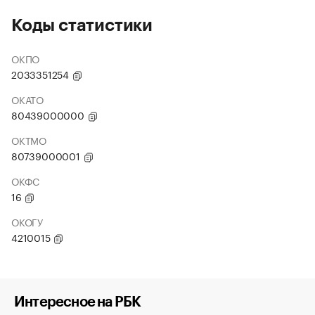
Коды статистики
ОКПО
2033351254
ОКАТО
80439000000
ОКТМО
80739000001
ОКФС
16
ОКОГУ
4210015
Интересное на РБК