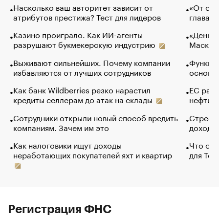
Насколько ваш авторитет зависит от
«От спо
атрибутов престижа? Тест для лидеров
глава к
Казино проиграло. Как ИИ-агенты
«Деньги
разрушают букмекерскую индустрию
Маск в 
Выживают сильнейших. Почему компании
Функции
избавляются от лучших сотрудников
основ э
Как банк Wildberries резко нарастил
ЕС раз
кредиты селлерам до атак на склады
нефти —
Сотрудники открыли новый способ вредить
Стресс 
компаниям. Зачем им это
доходов
Как налоговики ищут доходы
Что обв
неработающих покупателей яхт и квартир
для Tel
Регистрация ФНС