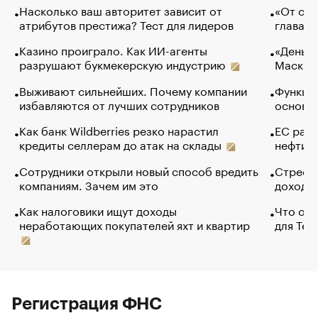
Насколько ваш авторитет зависит от
«От спо
атрибутов престижа? Тест для лидеров
глава к
Казино проиграло. Как ИИ-агенты
«Деньги
разрушают букмекерскую индустрию
Маск в 
Выживают сильнейших. Почему компании
Функции
избавляются от лучших сотрудников
основ э
Как банк Wildberries резко нарастил
ЕС раз
кредиты селлерам до атак на склады
нефти —
Сотрудники открыли новый способ вредить
Стресс 
компаниям. Зачем им это
доходов
Как налоговики ищут доходы
Что обв
неработающих покупателей яхт и квартир
для Tel
Регистрация ФНС