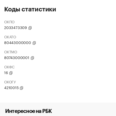
Коды статистики
ОКПО
2033473309
ОКАТО
80443000000
ОКТМО
80743000001
ОКФС
16
ОКОГУ
4210015
Интересное на РБК