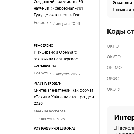
Созданный при участии F6
Управляйт
научный киберсериал «ИИ
Повышайте
Будущего» вышел на Kion
Новость
7 августа 2026
Коды с
ОКПО
РТК-СЕРВИС
РТК-Сервис и OpenYard
ОКАТО
заключили партнерское
соглашение
ОКТМО
Новость
7 августа 2026
ОКФС
«ЧАЙНА ТРЭВЕЛ»
ОКОГУ
Синтез впечатлений: как формат
«Пекин и Хайнань» стал трендом
2026
Мнение эксперта
Интер
7 августа 2026
Насколь
POSTGRES PROFESSIONAL
лидеро