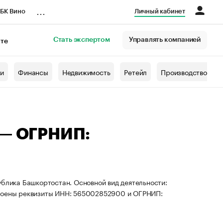
...
БК Вино
Личный кабинет
Стать экспертом
Управлять компанией
кте
азета
жи
Финансы
Недвижимость
Ретейл
Производство
 — ОГРНИП:
ублика Башкортостан. Основной вид деятельности:
своены реквизиты ИНН: 565002852900 и ОГРНИП: