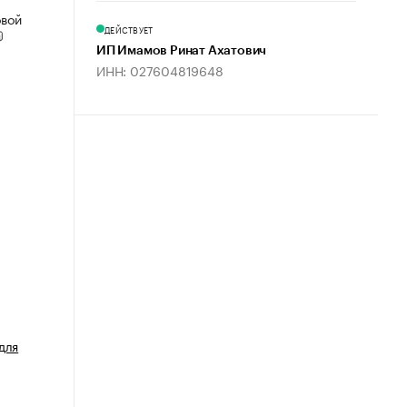
овой
ДЕЙСТВУЕТ
ИП Имамов Ринат Ахатович
ИНН: 027604819648
для