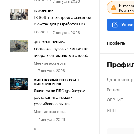
7 августа 2026
Информац
Компания
ГК SOFTLINE
ГК Softline выстроила сквозной
ИИ-стек для разработки ПО
Управ
Новость
7 августа 2026
«ДЕЛОВЫЕ ЛИНИИ»
Профиль
Доставка грузов из Китая: как
выбрать оптимальный способ
Мнение эксперта
Профи
7 августа 2026
Дата регистр
ФИНАНСОВЫЙ УНИВЕРСИТЕТ,
ФИНУНИВЕРСИТЕТ
Регион
Является ли ПДС драйвером
роста капитализации
ОГРНИП
российского рынка
ИНН
Мнение эксперта
7 августа 2026
F6