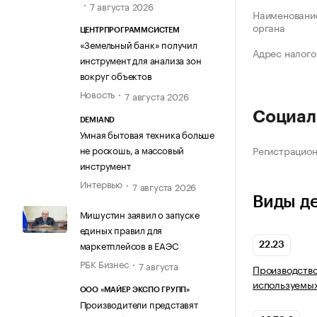
7 августа 2026
Наименование
органа
ЦЕНТРПРОГРАММСИСТЕМ
«Земельный банк» получил
Адрес налого
инструмент для анализа зон
вокруг объектов
Новость
7 августа 2026
Социал
DEMIAND
Умная бытовая техника больше
Регистрацио
не роскошь, а массовый
инструмент
Интервью
7 августа 2026
Виды д
Мишустин заявил о запуске
единых правил для
маркетплейсов в ЕАЭС
22.23
РБК Бизнес
7 августа
Производство
используемых
ООО «МАЙЕР ЭКСПО ГРУПП»
Производители представят