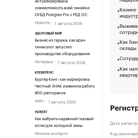
Актуализирована
совместимость всей линейки
Казино
СУБД Postgres Pro с РЕД ОС
индуст
Новость
7 августа 2026
Выжива
сотруд
ЗДОРОВЫЙ МИР
Бизнес из гаража: как врач-
Как бан
гинеколог запустил
склады
производство оборудования
Сотрудн
Интервью
7 августа 2026
Как нал
кварти
КЛЕВЕРЕНС
Бургер Кинг: как маркировка
Честный ЗНАК изменила работу
800 ресторанов
Кейс
7 августа 2026
Регист
HUBERT
Как выбрать надежный газовый
Дата регистр
котел для холодной зимы
Мнение эксперта
Код налогово