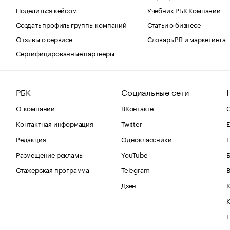
Поделиться кейсом
Учебник РБК Компании
Создать профиль группы компаний
Статьи о бизнесе
Отзывы о сервисе
Словарь PR и маркетинга
Сертифицированные партнеры
РБК
Социальные сети
О компании
ВКонтакте
С
Контактная информация
Twitter
Е
Редакция
Одноклассники
Размещение рекламы
YouTube
Стажерская программа
Telegram
В
Дзен
К