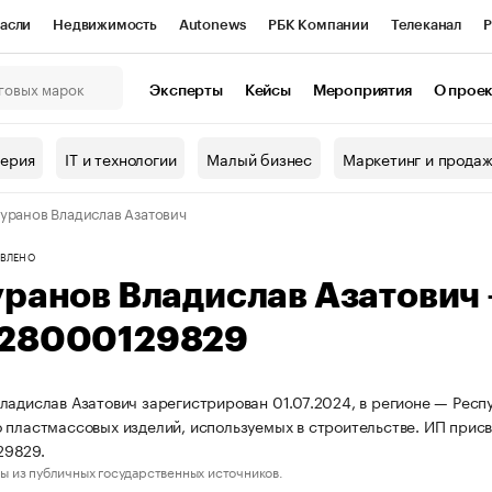
асли
Недвижимость
Autonews
РБК Компании
Телеканал
Р
К Курсы
РБК Life
Тренды
Визионеры
Национальные проекты
Эксперты
Кейсы
Мероприятия
О прое
онный клуб
Исследования
Кредитные рейтинги
Франшизы
Г
терия
IT и технологии
Малый бизнес
Маркетинг и прода
Проверка контрагентов
Политика
Экономика
Бизнес
уранов Владислав Азатович
ы
ВЛЕНО
уранов Владислав Азатович
28000129829
ладислав Азатович зарегистрирован 01.07.2024, в регионе — Респ
 пластмассовых изделий, используемых в строительстве. ИП при
9829.
ы из публичных государственных источников.