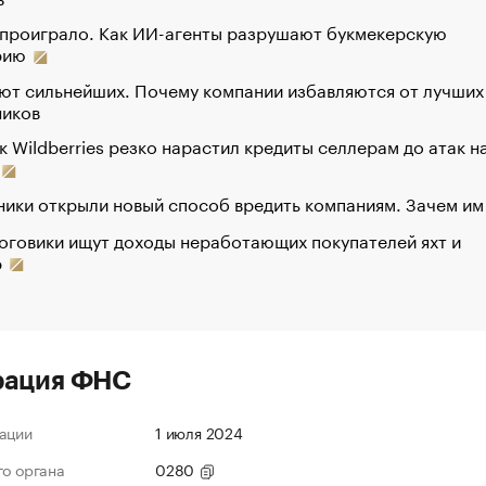
 проиграло. Как ИИ-агенты разрушают букмекерскую
рию
ют сильнейших. Почему компании избавляются от лучших
ников
к Wildberries резко нарастил кредиты селлерам до атак н
ики открыли новый способ вредить компаниям. Зачем им
оговики ищут доходы неработающих покупателей яхт и
р
рация ФНС
ации
1 июля 2024
го органа
0280