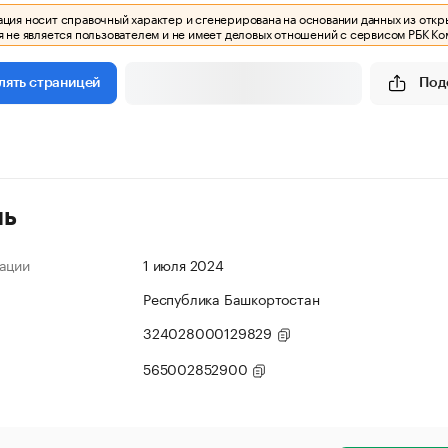
ия носит справочный характер и сгенерирована на основании данных из откр
 не является пользователем и не имеет деловых отношений с сервисом РБК Ко
Под
лять страницей
ль
ации
1 июля 2024
Республика Башкортостан
324028000129829
565002852900