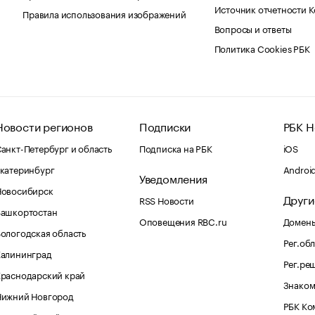
Источник отчетности 
Правила использования изображений
Вопросы и ответы
Политика Cookies РБК
Новости регионов
Подписки
РБК Н
анкт-Петербург и область
Подписка на РБК
iOS
катеринбург
Androi
Уведомления
Новосибирск
Други
RSS Новости
Башкортостан
Оповещения RBC.ru
Домены
ологодская область
Рег.об
Калининград
Рег.ре
раснодарский край
Знаком
Нижний Новгород
РБК Ко