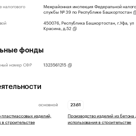
 налогового
Межрайонная инспекция Федеральной налог
службы № 39 по Республике Башкортостан
вой
450076, Республика Башкортостан, г.Уфа, ул
Красина, д.52
ьные фонды
нный номер СФР
1323561215
еятельности
23.61
ОСНОВНОЙ
 пластмассовых изделий,
Производство изделий из бетона 
 в строительстве
использования в строительстве