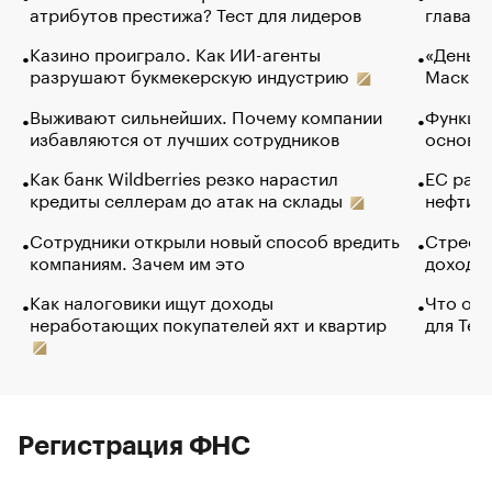
атрибутов престижа? Тест для лидеров
глава к
Казино проиграло. Как ИИ-агенты
«Деньги
разрушают букмекерскую индустрию
Маск в 
Выживают сильнейших. Почему компании
Функции
избавляются от лучших сотрудников
основ э
Как банк Wildberries резко нарастил
ЕС раз
кредиты селлерам до атак на склады
нефти —
Сотрудники открыли новый способ вредить
Стресс 
компаниям. Зачем им это
доходов
Как налоговики ищут доходы
Что обв
неработающих покупателей яхт и квартир
для Tel
Регистрация ФНС