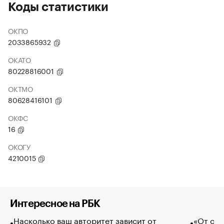
Коды статистики
ОКПО
2033865932
ОКАТО
80228816001
ОКТМО
80628416101
ОКФС
16
ОКОГУ
4210015
Интересное на РБК
Насколько ваш авторитет зависит от
«От спо