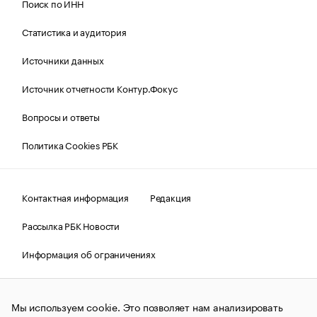
Поиск по ИНН
Статистика и аудитория
Источники данных
Источник отчетности Контур.Фокус
Вопросы и ответы
Политика Cookies РБК
Контактная информация
Редакция
Рассылка РБК Новости
Информация об ограничениях
Правовая информация
О соблюдении авторских прав
Мы используем cookie. Это позволяет нам анализировать
© АО «РОСБИЗНЕСКОНСАЛТИНГ»,
1995–2026.
Сообщения