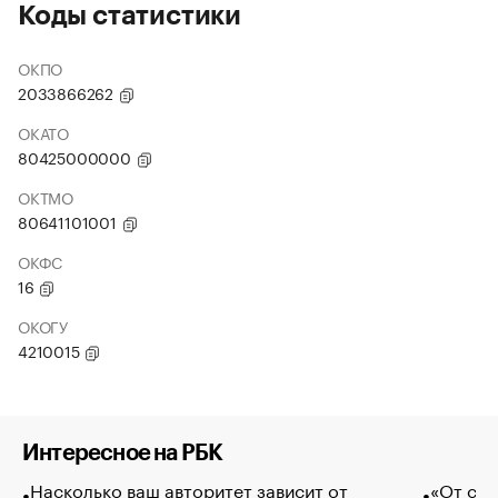
Коды статистики
ОКПО
2033866262
ОКАТО
80425000000
ОКТМО
80641101001
ОКФС
16
ОКОГУ
4210015
Интересное на РБК
Насколько ваш авторитет зависит от
«От спо