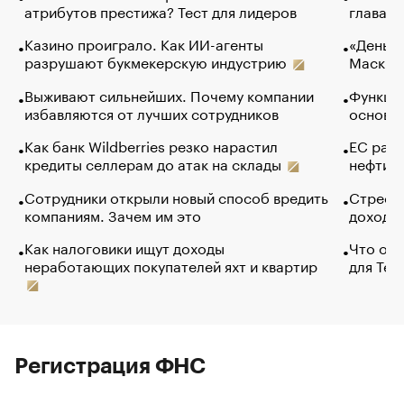
атрибутов престижа? Тест для лидеров
глава к
Казино проиграло. Как ИИ-агенты
«Деньги
разрушают букмекерскую индустрию
Маск в 
Выживают сильнейших. Почему компании
Функции
избавляются от лучших сотрудников
основ э
Как банк Wildberries резко нарастил
ЕС раз
кредиты селлерам до атак на склады
нефти —
Сотрудники открыли новый способ вредить
Стресс 
компаниям. Зачем им это
доходов
Как налоговики ищут доходы
Что обв
неработающих покупателей яхт и квартир
для Tel
Регистрация ФНС