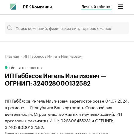
Личный кабинет
РБК Компании
Главная
ИП Габбясов Ингель Ильгизович
ДЕЙСТВУЕТ
ОБНОВЛЕНО
ИП Габбясов Ингель Ильгизович —
ОГРНИП: 324028000132582
ИП Габбясов Ингель Ильгизович зарегистрирован 04.07.2024,
в регионе — Республика Башкортостан. Основной вид
деятельности: Строительство жилых и нежилых зданий. ИП
присвоены реквизиты ИНН: 026306455231 и ОГРНИП:
324028000132582.
Данные получены из публичных государственных источников.