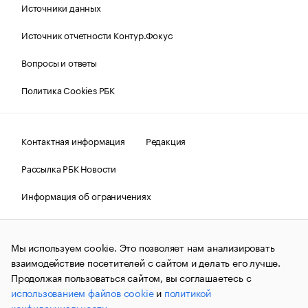
Источники данных
Источник отчетности Контур.Фокус
Вопросы и ответы
Политика Cookies РБК
Контактная информация
Редакция
Рассылка РБК Новости
Информация об ограничениях
Правовая информация
О соблюдении авторских прав
Мы используем cookie. Это позволяет нам анализировать
© АО «РОСБИЗНЕСКОНСАЛТИНГ»,
1995–2026.
Сообщения
и материалы информационного агентства «РБК»
взаимодействие посетителей с сайтом и делать его лучше.
(зарегистрировано Федеральной службой по надзору в сфере
Продолжая пользоваться сайтом, вы соглашаетесь с
связи, информационных технологий и массовых
использованием файлов cookie
и
политикой
коммуникаций (Роскомнадзор) 09.12.2015 за номером ИА
№ФС77-63848) сопровождаются пометкой «РБК». Отдельные
конфиденциальности
.