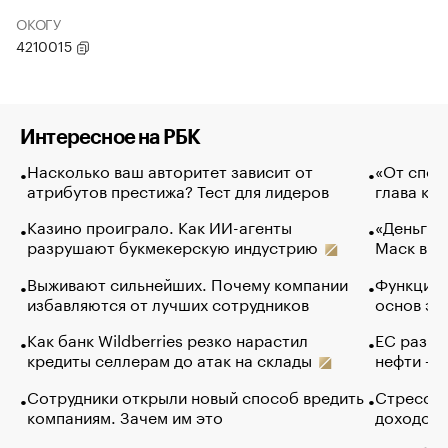
ОКОГУ
4210015
Интересное на РБК
Насколько ваш авторитет зависит от
«От спор
атрибутов престижа? Тест для лидеров
глава ко
Казино проиграло. Как ИИ-агенты
«Деньги б
разрушают букмекерскую индустрию
Маск в и
Выживают сильнейших. Почему компании
Функции 
избавляются от лучших сотрудников
основ эф
Как банк Wildberries резко нарастил
ЕС разре
кредиты селлерам до атак на склады
нефти — 
Сотрудники открыли новый способ вредить
Стресс о
компаниям. Зачем им это
доходов 