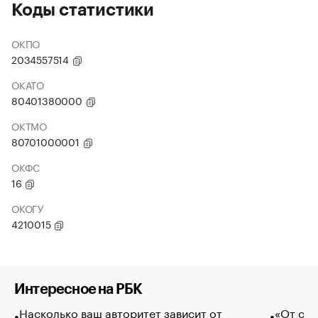
Коды статистики
ОКПО
2034557514
ОКАТО
80401380000
ОКТМО
80701000001
ОКФС
16
ОКОГУ
4210015
Интересное на РБК
Насколько ваш авторитет зависит от
«От спо