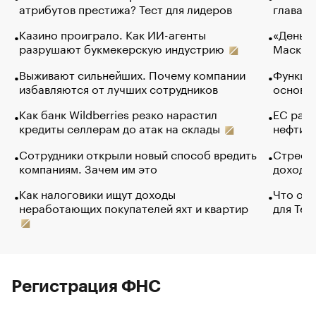
атрибутов престижа? Тест для лидеров
глава к
Казино проиграло. Как ИИ-агенты
«Деньги
разрушают букмекерскую индустрию
Маск в 
Выживают сильнейших. Почему компании
Функции
избавляются от лучших сотрудников
основ э
Как банк Wildberries резко нарастил
ЕС раз
кредиты селлерам до атак на склады
нефти —
Сотрудники открыли новый способ вредить
Стресс 
компаниям. Зачем им это
доходов
Как налоговики ищут доходы
Что обв
неработающих покупателей яхт и квартир
для Tel
Регистрация ФНС