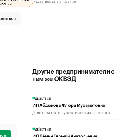
Редактировать описание
мпании.
елиться
Другие предприниматели с
тем же ОКВЭД
ДЕЙСТВУЕТ
ИП Абдюкова Флюра Мухаметовна
Деятельность туристических агентств
ДЕЙСТВУЕТ
туп
ИП Дёмин Евгений Анатольевич