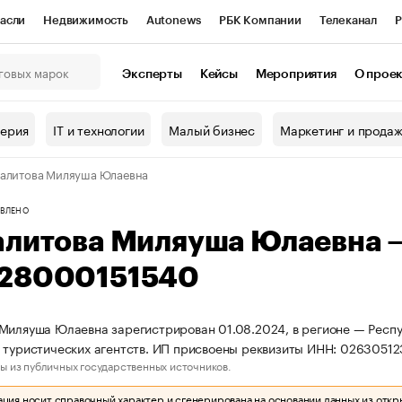
асли
Недвижимость
Autonews
РБК Компании
Телеканал
Р
К Курсы
РБК Life
Тренды
Визионеры
Национальные проекты
Эксперты
Кейсы
Мероприятия
О прое
онный клуб
Исследования
Кредитные рейтинги
Франшизы
Г
терия
IT и технологии
Малый бизнес
Маркетинг и прода
Проверка контрагентов
Политика
Экономика
Бизнес
алитова Миляуша Юлаевна
ы
ВЛЕНО
алитова Миляуша Юлаевна 
28000151540
Миляуша Юлаевна зарегистрирован 01.08.2024, в регионе — Респу
 туристических агентств. ИП присвоены реквизиты ИНН: 0263051
ы из публичных государственных источников.
ия носит справочный характер и сгенерирована на основании данных из откр