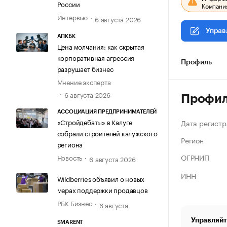
России
Компания
Интервью
6 августа 2026
Управ
АПКБК
Цена молчания: как скрытая
корпоративная агрессия
Профиль
разрушает бизнес
Мнение эксперта
6 августа 2026
Профи
АССОЦИАЦИЯ ПРЕДПРИНИМАТЕЛЕЙ
«Стройдебаты» в Калуге
Дата регистр
собрали строителей калужского
Регион
региона
ОГРНИП
Новость
6 августа 2026
ИНН
Wildberries объявил о новых
мерах поддержки продавцов
РБК Бизнес
6 августа
Управляйт
SMARENT