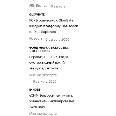
РБК Бизнес
6 августа
GLOWBYTE
РСХБ совместно с GlowByte
внедрил платформу CM Ocean
от Data Sapience
Новость
6 августа 2026
ФОНД «НАУКА. ИСКУССТВО.
ТЕХНОЛОГИИ»
Персеиды — 2026: когда
смотреть самый яркий
звездопад августа
Мнение эксперта
6 августа 2026
EXNODE
еСИМ Беларусь: как купить,
установить и активировать в
2026 году
Мнение эксперта