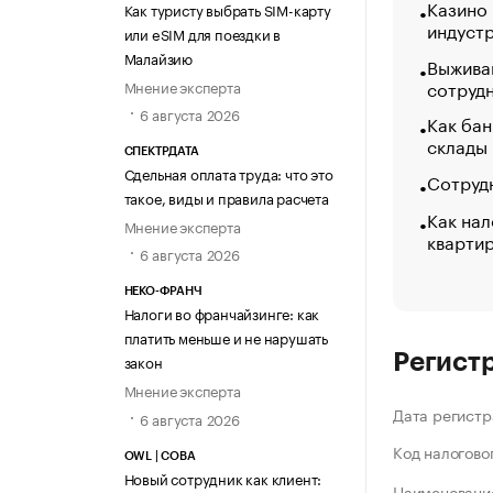
Казино
Как туристу выбрать SIM-карту
индуст
или eSIM для поездки в
Малайзию
Выжива
сотруд
Мнение эксперта
6 августа 2026
Как бан
склады
СПЕКТРДАТА
Сдельная оплата труда: что это
Сотрудн
такое, виды и правила расчета
Как нал
Мнение эксперта
кварти
6 августа 2026
НЕКО-ФРАНЧ
Налоги во франчайзинге: как
платить меньше и не нарушать
Регист
закон
Мнение эксперта
Дата регистр
6 августа 2026
Код налогово
OWL | СОВА
Новый сотрудник как клиент:
Наименование