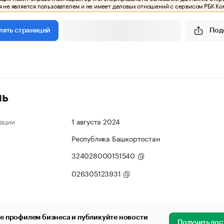
 не является пользователем и не имеет деловых отношений с сервисом РБК Ко
Под
лять страницей
ль
ации
1 августа 2024
Республика Башкортостан
324028000151540
026305123931
е профилем бизнеса и публикуйте новости
Получить дос