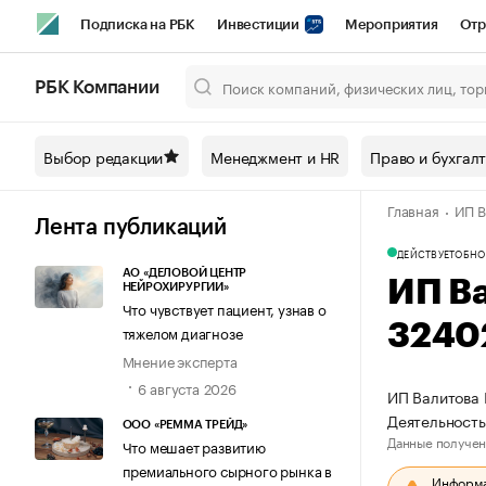
Подписка на РБК
Инвестиции
Мероприятия
Отр
Спорт
Школа управления РБК
РБК Образование
РБ
РБК Компании
Город
Стиль
Крипто
РБК Бизнес-среда
Дискусси
Выбор редакции
Менеджмент и HR
Право и бухгал
Спецпроекты СПб
Конференции СПб
Спецпроекты
Главная
ИП В
Технологии и медиа
Финансы
Рынок наличной валют
Лента публикаций
ДЕЙСТВУЕТ
ОБНО
АО «ДЕЛОВОЙ ЦЕНТР
ИП В
НЕЙРОХИРУРГИИ»
Что чувствует пациент, узнав о
3240
тяжелом диагнозе
Мнение эксперта
6 августа 2026
ИП Валитова 
Деятельность
ООО «РЕММА ТРЕЙД»
Данные получен
Что мешает развитию
премиального сырного рынка в
Информац