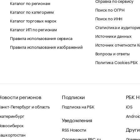
Справка по сервису
Каталог по регионам
Поиск по ОГРН
Каталог по категориям
Поиск по ИНН
Каталог торговых марок
Статистика и аудитори
Каталог ИП по регионам
Источники данных
Правила использования сервиса
Источник отчетности 
Правила использования изображений
Вопросы и ответы
Политика Cookies РБК
Новости регионов
Подписки
РБК Н
анкт-Петербург и область
Подписка на РБК
iOS
катеринбург
Androi
Уведомления
Новосибирск
Други
RSS Новости
Башкортостан
Оповещения RBC.ru
Домены