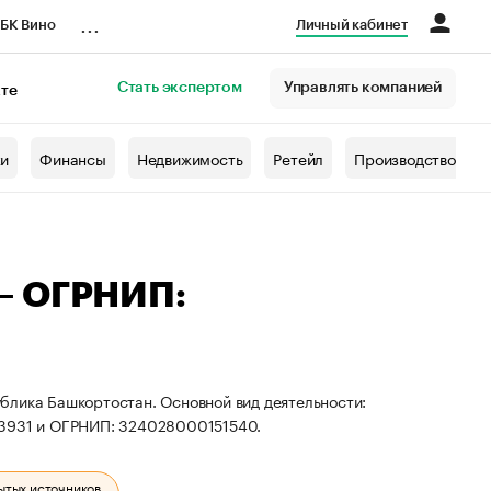
...
БК Вино
Личный кабинет
Стать экспертом
Управлять компанией
кте
азета
жи
Финансы
Недвижимость
Ретейл
Производство
— ОГРНИП:
блика Башкортостан. Основной вид деятельности:
23931 и ОГРНИП: 324028000151540.
ытых источников.