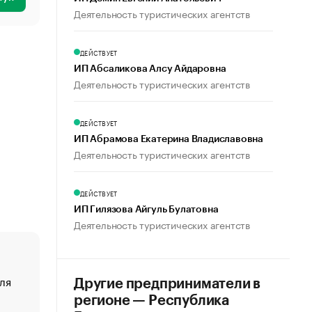
Деятельность туристических агентств
ДЕЙСТВУЕТ
ИП Абсаликова Алсу Айдаровна
Деятельность туристических агентств
ДЕЙСТВУЕТ
ИП Абрамова Екатерина Владиславовна
Деятельность туристических агентств
ДЕЙСТВУЕТ
ИП Гилязова Айгуль Булатовна
Деятельность туристических агентств
ля
«От спорта тело стареет иначе». Как живет глава ко
Другие предприниматели в
создавшей GTA
регионе — Республика