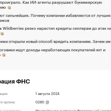
 проиграло. Как ИИ-агенты разрушают букмекерскую
рию
ют сильнейших. Почему компании избавляются от лучших
ников
к Wildberries резко нарастил кредиты селлерам до атак н
ики открыли новый способ вредить компаниям. Зачем им
оговики ищут доходы неработающих покупателей яхт и
р
рация ФНС
ации
1 августа 2024
го органа
0280
 налогового
Межрайонная инспекция Федеральной налог