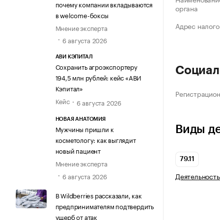
почему компании вкладываются
органа
в welcome-боксы
Адрес налого
Мнение эксперта
6 августа 2026
АВИ КЭПИТАЛ
Сохранить агроэкспортеру
Социал
194,5 млн рублей: кейс «АВИ
Кэпитал»
Регистрацио
Кейс
6 августа 2026
НОВАЯ АНАТОМИЯ
Виды д
Мужчины пришли к
косметологу: как выглядит
новый пациент
79.11
Мнение эксперта
Деятельность
6 августа 2026
В Wildberries рассказали, как
предпринимателям подтвердить
ущерб от атак