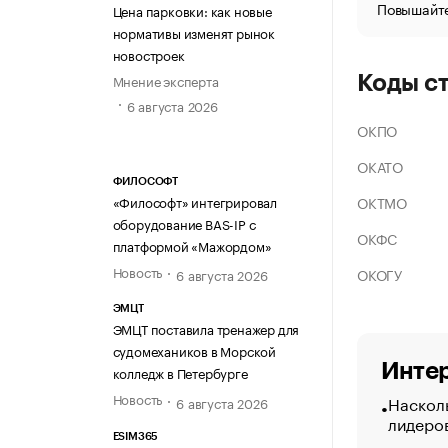
Повышайте
Цена парковки: как новые
нормативы изменят рынок
новостроек
Мнение эксперта
Коды с
6 августа 2026
ОКПО
ОКАТО
ФИЛОСОФТ
ОКТМО
«Философт» интегрировал
оборудование BAS-IP с
ОКФС
платформой «Мажордом»
Новость
ОКОГУ
6 августа 2026
ЭМЦТ
ЭМЦТ поставила тренажер для
судомехаников в Морской
Интер
колледж в Петербурге
Новость
Насколь
6 августа 2026
лидеро
ESIM365