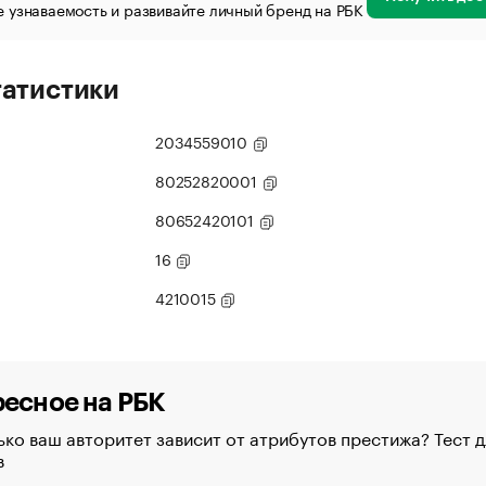
 узнаваемость и развивайте личный бренд на РБК
татистики
2034559010
80252820001
80652420101
16
4210015
есное на РБК
ко ваш авторитет зависит от атрибутов престижа? Тест д
в