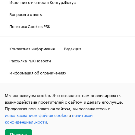
Источник отчетности Контур.Фокус
Вопросы и ответы
Политика Cookies РБК
Контактная информация
Редакция
Рассылка РБК Новости
Информация об ограничениях
Правовая информация
О соблюдении авторских прав
Мы используем cookie. Это позволяет нам анализировать
© АО «РОСБИЗНЕСКОНСАЛТИНГ»,
1995–2026.
Сообщения
и материалы информационного агентства «РБК»
взаимодействие посетителей с сайтом и делать его лучше.
(зарегистрировано Федеральной службой по надзору в сфере
Продолжая пользоваться сайтом, вы соглашаетесь с
связи, информационных технологий и массовых
использованием файлов cookie
и
политикой
коммуникаций (Роскомнадзор) 09.12.2015 за номером ИА
№ФС77-63848) сопровождаются пометкой «РБК». Отдельные
конфиденциальности
.
публикации могут содержать информацию,
не предназначенную для пользователей
до 18 лет.
companycardsfeedback@rbc.ru