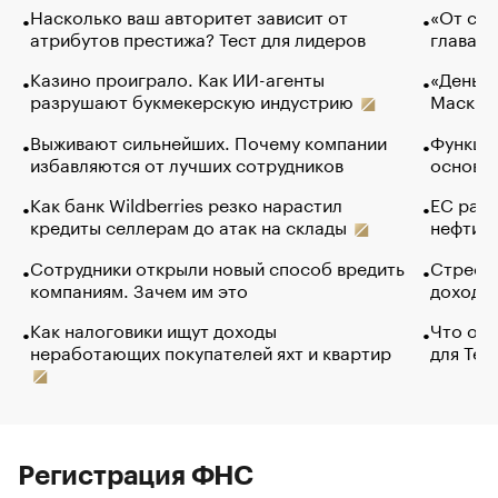
Насколько ваш авторитет зависит от
«От спо
атрибутов престижа? Тест для лидеров
глава к
Казино проиграло. Как ИИ-агенты
«Деньги
разрушают букмекерскую индустрию
Маск в 
Выживают сильнейших. Почему компании
Функции
избавляются от лучших сотрудников
основ э
Как банк Wildberries резко нарастил
ЕС раз
кредиты селлерам до атак на склады
нефти —
Сотрудники открыли новый способ вредить
Стресс 
компаниям. Зачем им это
доходов
Как налоговики ищут доходы
Что обв
неработающих покупателей яхт и квартир
для Tel
Регистрация ФНС