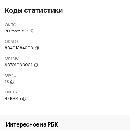
Коды статистики
ОКПО
2035559812
ОКАТО
80401384000
ОКТМО
80701000001
ОКФС
16
ОКОГУ
4210015
Интересное на РБК